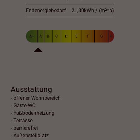
Endenergiebedarf
21,30kWh / (m²*a)
A+
A
B
C
D
E
F
G
H
Ausstattung
- offener Wohnbereich
- Gäste-WC
- Fußbodenheizung
- Terrasse
- barrierefrei
- Außenstellplatz