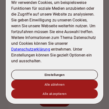
Komfort und urbanes Leben perfekt miteinander
Wir verwenden Cookies, um beispielsweise
verbunden werden.
Funktionen für soziale Medien anzubieten oder
Hier genießen Sie eine exklusive Wohnatmosphäre
die Zugriffe auf unsere Website zu analysieren.
– modern, ruhig und gleichzeitig zentral gelegen.
Sie geben Einwilligung zu unseren Cookies,
Ideal für Mieter, die Wert auf Stil, Ruhe und
wenn Sie unsere Webseite weiterhin nutzen. Um
gehobene Wohnqualität legen.
fortzufahren müssen Sie eine Auswahl treffen.
Weitere Informationen zum Thema Datenschutz
und Cookies können Sie unserer
Datenschutzerklärung
entnehmen. Unter
Externe Dienste / Social
Einstellungen können Sie gezielt Optionen ein
Media
und ausschalten.
Inhalte aus externen Quellen,
Videoplattformen und Social-Media-
Einstellungen
Plattformen. Wenn Cookies von
externen Medien akzeptiert werden,
Alle ablehnen
bedarf der Zugriff auf diese Inhalte
keiner manuellen Zustimmung mehr
Alle akzeptieren
Ich stimme zu