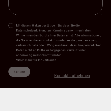
Mit diesem Haken bestätigen Sie, dass Sie die
Datenschutzerklärung
zur Kenntnis genommen haben.
Wir nehmen den Schutz Ihrer Daten ernst. Alle Informationen,
die Sie über dieses Kontaktformular senden, werden streng
vertraulich behandelt. Wir garantieren, dass Ihre persönlichen
Daten nicht an Dritte weitergegeben, verkauft oder
anderweitig missbraucht werden.
Vielen Dank für Ihr Vertrauen.
Senden
Kontakt aufnehmen