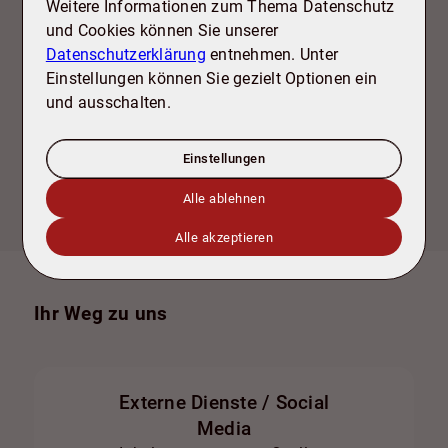
Weitere Informationen zum Thema Datenschutz
und Cookies können Sie unserer
Datenschutzerklärung
entnehmen. Unter
Bektas Afsar
Einstellungen können Sie gezielt Optionen ein
+49 5341 17 92 82
+
und ausschalten.
info@tdb-sz.de
i
Einstellungen
Alle ablehnen
Alle akzeptieren
Ihr Weg zu uns
Externe Dienste / Social
Media