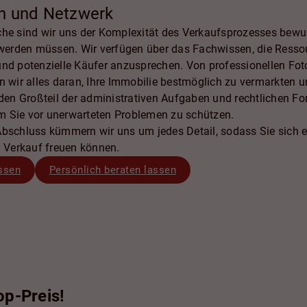
n und Netzwerk
che sind wir uns der Komplexität des Verkaufsprozesses bewus
t werden müssen. Wir verfügen über das Fachwissen, die Ress
und potenzielle Käufer anzusprechen. Von professionellen Fot
n wir alles daran, Ihre Immobilie bestmöglich zu vermarkten 
n Großteil der administrativen Aufgaben und rechtlichen For
m Sie vor unerwarteten Problemen zu schützen.
Abschluss kümmern wir uns um jedes Detail, sodass Sie sich 
n Verkauf freuen können.
ssen
Persönlich beraten lassen
op-Preis!