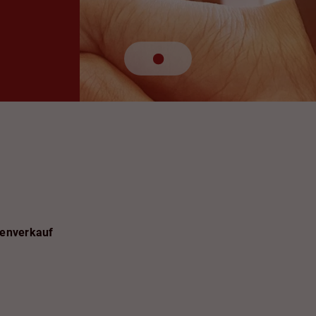
ienverkauf
Immobilienverkau
maximalem Gewi
Was ist meine Immobil
kostenlos bewerten la