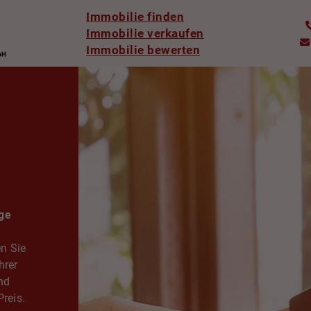
Immobilie finden
Immobilie verkaufen
Immobilie bewerten
ige
n Sie
hrer
nd
Preis.