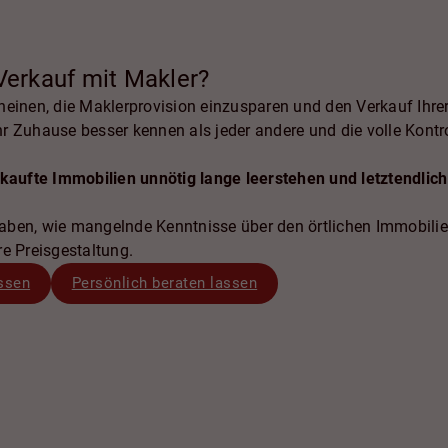
(optional) Wollen Sie uns noch
Verkauf mit Makler?
mitteilen?
heinen, die Maklerprovision einzusparen und den Verkauf Ihrer
r Zuhause besser kennen als jeder andere und die volle Kontr
rkaufte Immobilien unnötig lange leerstehen und letztendlich
aben, wie mangelnde Kenntnisse über den örtlichen Immobili
e Preisgestaltung.
ssen
Persönlich beraten lassen