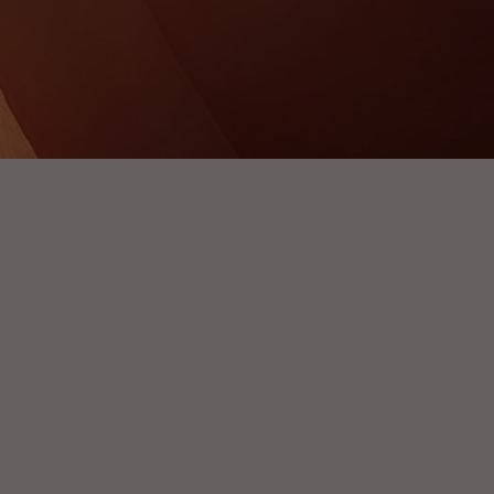
f mit
nn
ie wert? Jetzt
ssen!