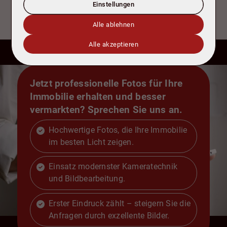
Einstellungen
Alle ablehnen
Alle akzeptieren
Jetzt professionelle Fotos für Ihre
Immobilie erhalten und besser
vermarkten? Sprechen Sie uns an.
Hochwertige Fotos, die Ihre Immobilie
im besten Licht zeigen.
Einsatz modernster Kameratechnik
und Bildbearbeitung.
Erster Eindruck zählt – steigern Sie die
Anfragen durch exzellente Bilder.