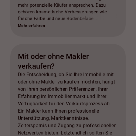
mehr potenzielle Käufer ansprechen. Dazu
gehören kosmetische Verbesserungen wie
frische Farbe und neue Bodenbeläge,
Modernisierung von Küche und Badezimmer,
Mehr erfahren
energieeffiziente Upgrades, Straßenansicht und
Landschaftsgestaltung, Reparaturen und
Wartung, professionelle Reinigung, Home
Staging und Inspektionen. In allen Fällen ist es
Mit oder ohne Makler
ratsam, mit einem Immobilienexperten zu
verkaufen?
sprechen, um die besten Optionen für Ihren
spezifischen Fall zu ermitteln und den Return
Die Entscheidung, ob Sie Ihre Immobilie mit
on Investment zu maximieren.
oder ohne Makler verkaufen möchten, hängt
von Ihren persönlichen Präferenzen, Ihrer
Erfahrung im Immobilienmarkt und Ihrer
Verfügbarkeit für den Verkaufsprozess ab.
Ein Makler kann Ihnen professionelle
Unterstützung, Marktkenntnisse,
Zeitersparnis und Zugang zu professionellen
Netzwerken bieten. Letztendlich sollten Sie