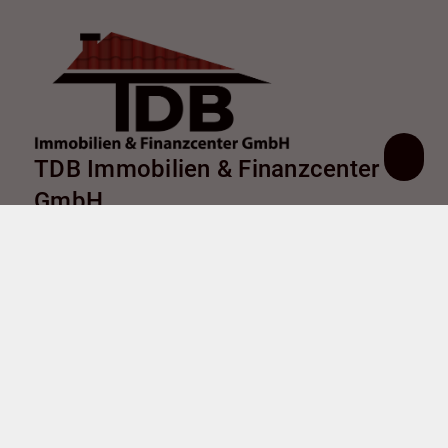
TDB Immobilien & Finanzcenter
GmbH
Chemnitzer Straße 9
38226 Salzgitter
+49 5341 179282
info@tdb-sz.de
Nach oben
Immobilie finden