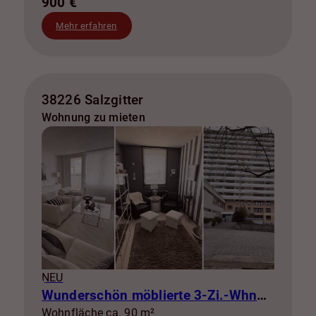
900 €
Mehr erfahren
38226 Salzgitter
Wohnung zu mieten
NEU
Wunderschön möblierte 3-Zi.-Whng mit Balkon zur Miete! SZ-Lebenstedt
Wohnfläche ca. 90 m²