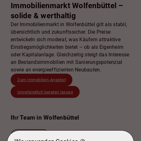
Immobilienmarkt Wolfenbüttel –
solide & werthaltig
Der Immobilienmarkt in Wolfenbüttel gilt als stabil,
übersichtlich und zukunftssicher. Die Preise
entwickeln sich moderat, was Käufern attraktive
Einstiegsmöglichkeiten bietet – ob als Eigenheim
oder Kapitalanlage. Gleichzeitig steigt das Interesse
an Bestandsimmobilien mit Sanierungspotenzial
sowie an energieeffizienten Neubauten.
Zum Immobilien-Angebot
Unverbindlich beraten lassen
Ihr Team in Wolfenbüttel
Alle ansehen