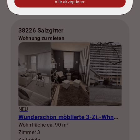
Alle akzeptieren
38226 Salzgitter
Wohnung zu mieten
NEU
Wunderschön möblierte 3-Zi.-Whng mit Balkon zur Miete! SZ-Lebenstedt
Wohnfläche ca. 90 m²
Zimmer 3
Kaltmiete