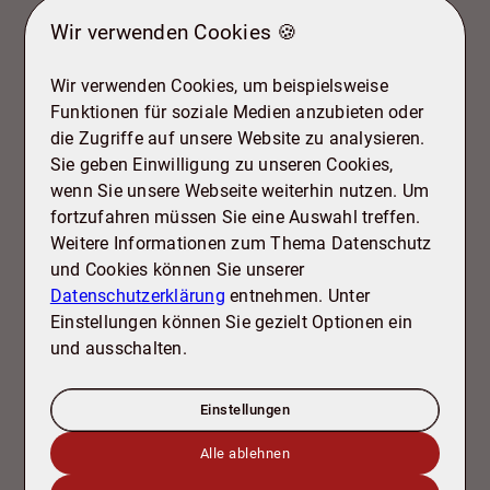
Wir verwenden Cookies 🍪
38226 Salzgitter
Wohnung zu mieten
Wir verwenden Cookies, um beispielsweise
Funktionen für soziale Medien anzubieten oder
die Zugriffe auf unsere Website zu analysieren.
Sie geben Einwilligung zu unseren Cookies,
wenn Sie unsere Webseite weiterhin nutzen. Um
fortzufahren müssen Sie eine Auswahl treffen.
Weitere Informationen zum Thema Datenschutz
und Cookies können Sie unserer
Datenschutzerklärung
entnehmen. Unter
NEU
Einstellungen können Sie gezielt Optionen ein
Wunderschöne 3-Zi.-Whng mit Balkon zur Miete! SZ-Lebenstedt
und ausschalten.
Wohnfläche ca. 90 m²
Zimmer 3
Einstellungen
Kaltmiete
900 €
Alle ablehnen
Mehr erfahren