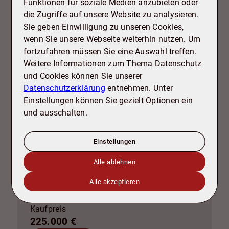
Funktionen für soziale Medien anzubieten oder
Haus zu kaufen
die Zugriffe auf unsere Website zu analysieren.
Sie geben Einwilligung zu unseren Cookies,
wenn Sie unsere Webseite weiterhin nutzen. Um
fortzufahren müssen Sie eine Auswahl treffen.
Weitere Informationen zum Thema Datenschutz
und Cookies können Sie unserer
Datenschutzerklärung
entnehmen. Unter
Einstellungen können Sie gezielt Optionen ein
und ausschalten.
NEU
Einstellungen
Zwei Einheiten, unzählige
Möglichkeiten – Ihr Projekt mit
Alle ablehnen
Zukunft!
Alle akzeptieren
Wohnfläche ca. 200 m²
Zimmer 10
Kaufpreis
225.000 €