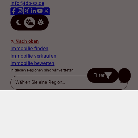
info@tdb-sz.de
Nach oben
Immobilie finden
Immobilie verkaufen
Immobilie bewerten
In diesen Regionen sind wir vertreten:
Filter
Kontakt
Impressum
Datenschutz
Cookie-Einstellungen
TDB Immobilien & Finanzcenter GmbH 2026