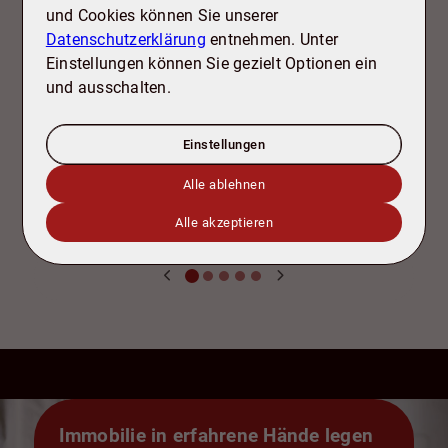
und Cookies können Sie unserer
Datenschutzerklärung
entnehmen. Unter
Einstellungen können Sie gezielt Optionen ein
und ausschalten.
Einstellungen
Bektas Afsar
Alle ablehnen
+49 5341 17 92 82
+
info@tdb-sz.de
i
Alle akzeptieren
Immobilie in erfahrene Hände legen