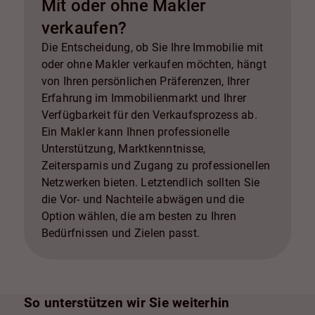
Mit oder ohne Makler
ratsam, mit einem Immobilienexperten zu
verkaufen?
sprechen, um die besten Optionen für Ihren
spezifischen Fall zu ermitteln und den Return
Die Entscheidung, ob Sie Ihre Immobilie mit
on Investment zu maximieren.
oder ohne Makler verkaufen möchten, hängt
von Ihren persönlichen Präferenzen, Ihrer
Erfahrung im Immobilienmarkt und Ihrer
Verfügbarkeit für den Verkaufsprozess ab.
Ein Makler kann Ihnen professionelle
Unterstützung, Marktkenntnisse,
Zeitersparnis und Zugang zu professionellen
Netzwerken bieten. Letztendlich sollten Sie
die Vor- und Nachteile abwägen und die
Option wählen, die am besten zu Ihren
Bedürfnissen und Zielen passt.
So unterstützen wir Sie weiterhin