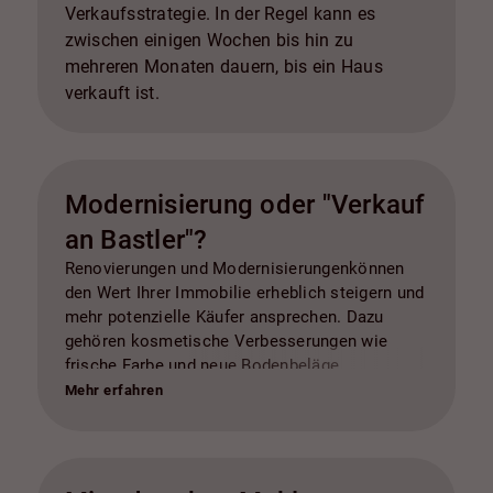
Verkaufsstrategie. In der Regel kann es
zwischen einigen Wochen bis hin zu
mehreren Monaten dauern, bis ein Haus
verkauft ist.
Modernisierung oder "Verkauf
an Bastler"?
Renovierungen und Modernisierungenkönnen
den Wert Ihrer Immobilie erheblich steigern und
mehr potenzielle Käufer ansprechen. Dazu
gehören kosmetische Verbesserungen wie
frische Farbe und neue Bodenbeläge,
Modernisierung von Küche und Badezimmer,
Mehr erfahren
energieeffiziente Upgrades, Straßenansicht und
Landschaftsgestaltung, Reparaturen und
Wartung, professionelle Reinigung, Home
Staging und Inspektionen. In allen Fällen ist es