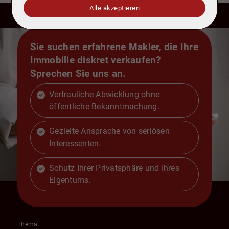
Alle akzeptieren
Sie suchen erfahrene Makler, die Ihre
Immobilie diskret verkaufen?
Sprechen Sie uns an.
Vertrauliche Abwicklung ohne
öffentliche Bekanntmachung.
Gezielte Ansprache von seriösen
Interessenten.
Schutz Ihrer Privatsphäre und Ihres
Eigentums.
Thema