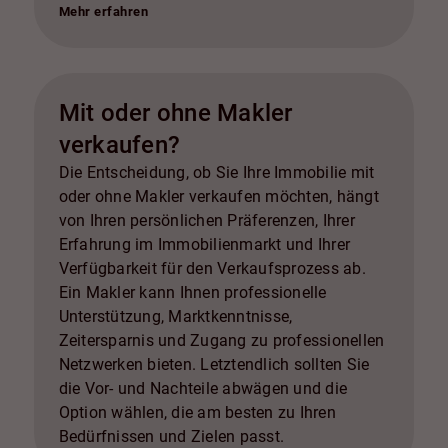
Modernisierung von Küche und Badezimmer,
Mehr erfahren
energieeffiziente Upgrades, Straßenansicht und
Landschaftsgestaltung, Reparaturen und
Wartung, professionelle Reinigung, Home
Staging und Inspektionen. In allen Fällen ist es
Mit oder ohne Makler
ratsam, mit einem Immobilienexperten zu
verkaufen?
sprechen, um die besten Optionen für Ihren
spezifischen Fall zu ermitteln und den Return
Die Entscheidung, ob Sie Ihre Immobilie mit
on Investment zu maximieren.
oder ohne Makler verkaufen möchten, hängt
von Ihren persönlichen Präferenzen, Ihrer
Erfahrung im Immobilienmarkt und Ihrer
Verfügbarkeit für den Verkaufsprozess ab.
Ein Makler kann Ihnen professionelle
Unterstützung, Marktkenntnisse,
Zeitersparnis und Zugang zu professionellen
Netzwerken bieten. Letztendlich sollten Sie
die Vor- und Nachteile abwägen und die
Option wählen, die am besten zu Ihren
Bedürfnissen und Zielen passt.