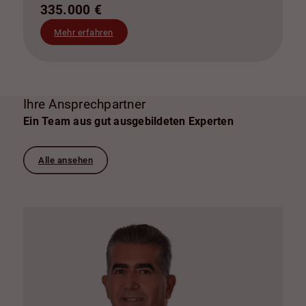
335.000 €
Mehr erfahren
Ihre Ansprechpartner
Ein Team aus gut ausgebildeten Experten
Alle ansehen
+
i