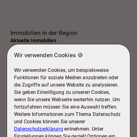
Landschaftsgestaltung, Reparaturen und
Wartung, professionelle Reinigung, Home
Staging und Inspektionen. In allen Fällen ist es
ratsam, mit einem Immobilienexperten zu
sprechen, um die besten Optionen für Ihren
Immobilien in der Region
spezifischen Fall zu ermitteln und den Return
Aktuelle Immobilien
on Investment zu maximieren.
Wir verwenden Cookies 🍪
Alle ansehen
Wir verwenden Cookies, um beispielsweise
Funktionen für soziale Medien anzubieten oder
die Zugriffe auf unsere Website zu analysieren.
Sie geben Einwilligung zu unseren Cookies,
38259 Salzgitter
wenn Sie unsere Webseite weiterhin nutzen. Um
Haus zu kaufen
fortzufahren müssen Sie eine Auswahl treffen.
Weitere Informationen zum Thema Datenschutz
und Cookies können Sie unserer
Datenschutzerklärung
entnehmen. Unter
Einstellungen können Sie gezielt Optionen ein