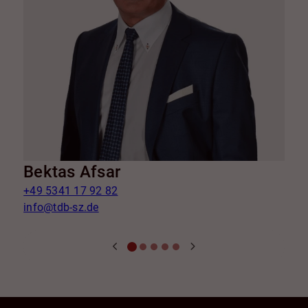
Bektas Afsar
+49 5341 17 92 82
info@tdb-sz.de