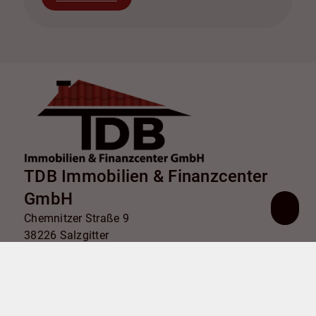
TDB Immobilien & Finanzcenter
GmbH
Chemnitzer Straße 9
38226 Salzgitter
+49 5341 179282
info@tdb-sz.de