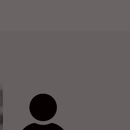
Petra Neubert
+49 5341 17 92 82
info@tdb-sz.de