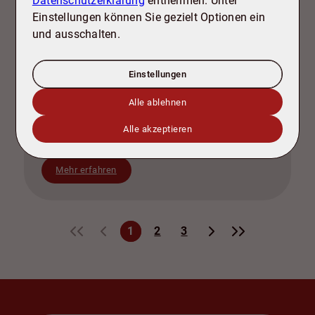
Datenschutzerklärung
entnehmen. Unter
Einstellungen können Sie gezielt Optionen ein
und ausschalten.
Einstellungen
Ankommen und wohlfühlen – Helle Doppelhaushälfte mit Garten in SZ-Bad
Wohnfläche ca. 138 m²
Alle ablehnen
Zimmer 4
Kaufpreis
Alle akzeptieren
399.000 €
Mehr erfahren
«
‹
›
»
1
2
3