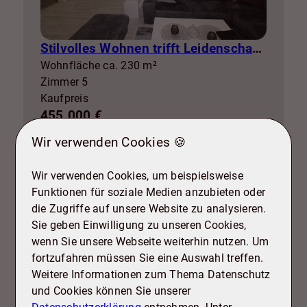
Stilvolles Wohnen trifft Leidenschaft: Glaswand verbindet Wohnraum & Garage
Wohnfläche ca. 230 m²
Zimmer 5
Kaufpreis
455.000 €
Mehr erfahren
Wir verwenden Cookies 🍪
Wir verwenden Cookies, um beispielsweise
Funktionen für soziale Medien anzubieten oder
die Zugriffe auf unsere Website zu analysieren.
38259 Salzgitter
Sie geben Einwilligung zu unseren Cookies,
Haus zu kaufen
wenn Sie unsere Webseite weiterhin nutzen. Um
fortzufahren müssen Sie eine Auswahl treffen.
Weitere Informationen zum Thema Datenschutz
und Cookies können Sie unserer