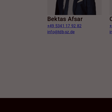
Bektas Afsar
+49 5341 17 92 82
+
info@tdb-sz.de
i