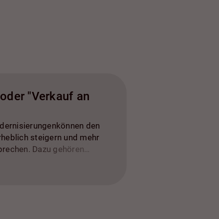
oder "Verkauf an
dernisierungenkönnen den
rheblich steigern und mehr
sprechen. Dazu gehören
ungen wie frische Farbe und
dernisierung von Küche und
fiziente Upgrades,
ndschaftsgestaltung,
g, professionelle Reinigung,