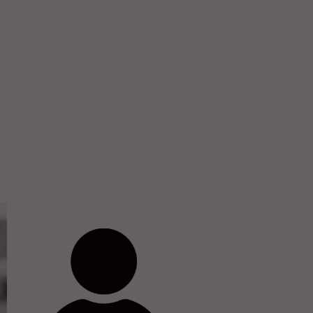
Petra Neubert
+49 5341 17 92 82
info@tdb-sz.de