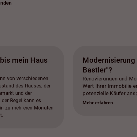
unden
 bis mein Haus
Modernisierung 
Bastler"?
ann von verschiedenen
Renovierungen und Mo
ustand des Hauses, der
Wert Ihrer Immobilie e
nmarkt und der
potenzielle Käufer an
n der Regel kann es
kosmetische Verbesser
Mehr erfahren
hin zu mehreren Monaten
neue Bodenbeläge, Mo
t.
Badezimmer, energieef
Straßenansicht und La
Reparaturen und Wartun