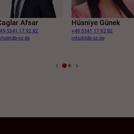
Caglar Afsar
Hüsniye Günek
49 5341 17 92 82
+49 5341 17 92 82
nfo@tdb-sz.de
info@tdb-sz.de