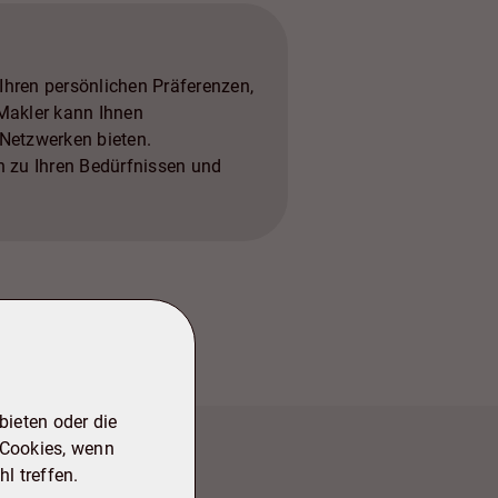
ktionen. In allen Fällen ist
Immobilienexperten zu
n Optionen für Ihren
mitteln und den Return on
Ihren persönlichen Präferenzen,
ren.
 Makler kann Ihnen
 Netzwerken bieten.
n zu Ihren Bedürfnissen und
ieten oder die
 Cookies, wenn
l treffen.