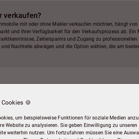
Home Staging und Inspe
es ratsam, mit einem 
r verkaufen?
sprechen, um die beste
spezifischen Fall zu er
Immobilie mit oder ohne Makler verkaufen möchten, hängt von 
Investment zu maximie
arkt und Ihrer Verfügbarkeit für den Verkaufsprozess ab. Ein
Marktkenntnisse, Zeitersparnis und Zugang zu professionellen
or- und Nachteile abwägen und die Option wählen, die am beste
 Cookies 🍪
rhin
okies, um beispielsweise Funktionen für soziale Medien anzub
re Website zu analysieren. Sie geben Einwilligung zu unseren
ite weiterhin nutzen. Um fortzufahren müssen Sie eine Auswah