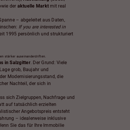
owie der
aktuelle Markt
mit real
 Spanne – abgeleitet aus Daten,
wünschen:
If you are interested in
t 1995 persönlich und strukturiert
en stärker auseinanderdriften.
s in Salzgitter
. Der Grund: Viele
Lage grob, Baujahr und
 der Modernisierungsstand, die
her Nachteil, der sich in
ss sich Zielgruppen, Nachfrage und
t auf tatsächlich erzielten
alistischer Angebotspreis entsteht
ahrung – idealerweise inklusive
enn Sie das für Ihre Immobilie