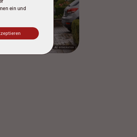
er
onen ein und
kzeptieren