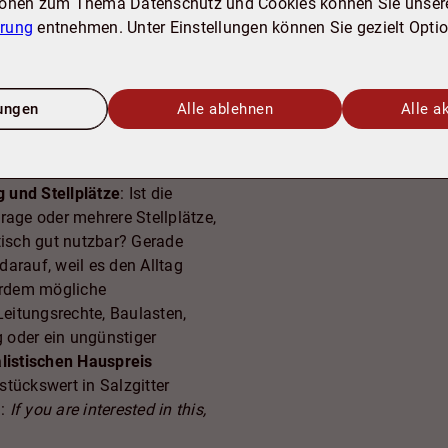
tzbar ist: Ein gut
ionen zum Thema Datenschutz und Cookies können Sie unser
ger Zuschnitt kann Planung
ärung
entnehmen. Unter Einstellungen können Sie gezielt Opti
rkt auf viele Kaufinteressenten
r oder stark verwinkelter
elt mit: Süd- oder Westlagen
lungen
Alle ablehnen
Alle a
rhöhen häufig den gefühlten
ung (z. B. durch dichte
ten einschränken kann.
und Stellplätze
: Ist die
rage oder mehrere Stellplätze,
tisch gut nutzbar? Gerade
arauf, weil es den Alltag
ßerdem mögliche
eitungsrechte, Baulasten,
 oder ein ungünstiger
alistischen Hauspreis
tückswert in Salzgitter
n:
If you are interested in this,