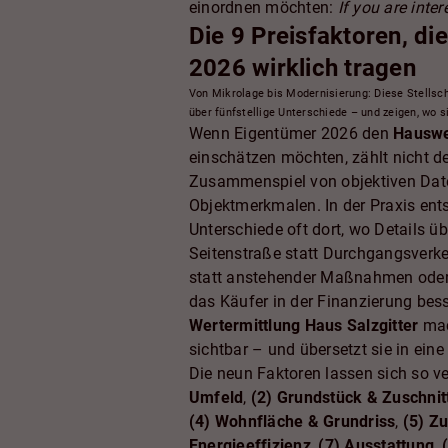
einordnen möchten:
If you are intere
Die 9 Preisfaktoren, di
2026 wirklich tragen
Von Mikrolage bis Modernisierung: Diese Stellsch
über fünfstellige Unterschiede – und zeigen, wo s
Wenn Eigentümer 2026 den
Hauswer
einschätzen möchten, zählt nicht de
Zusammenspiel von objektiven Dat
Objektmerkmalen. In der Praxis ents
Unterschiede oft dort, wo Details ü
Seitenstraße statt Durchgangsverke
statt anstehender Maßnahmen oder 
das Käufer in der Finanzierung bes
Wertermittlung Haus Salzgitter
mac
sichtbar – und übersetzt sie in ein
Die neun Faktoren lassen sich so v
Umfeld
,
(2) Grundstück & Zuschnit
(4) Wohnfläche & Grundriss
,
(5) Z
Energieeffizienz
,
(7) Ausstattung
,