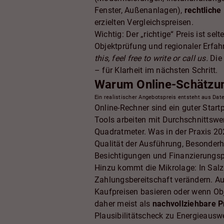
Fenster, Außenanlagen),
rechtlich
erzielten Vergleichspreisen.
Wichtig: Der „richtige“ Preis ist s
Objektprüfung und regionaler Erfa
this, feel free to write or call us.
Die 
– für Klarheit im nächsten Schritt.
Warum Online-Schätzung
Ein realistischer Angebotspreis entsteht aus Dat
Online-Rechner sind ein guter Start
Tools arbeiten mit Durchschnittsw
Quadratmeter. Was in der Praxis 202
Qualität der Ausführung, Besonderhe
Besichtigungen und Finanzierungsp
Hinzu kommt die Mikrolage: In Salz
Zahlungsbereitschaft verändern. Auc
Kaufpreisen basieren oder wenn Obje
daher meist als
nachvollziehbare 
Plausibilitätscheck zu Energieausw