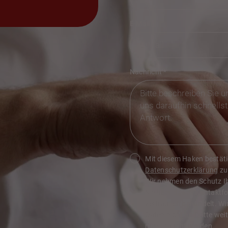
E-Mail
*
Nachricht
*
Mit diesem Haken bestätig
Datenschutzerklärung
zu
Wir nehmen den Schutz Ihr
Sie über dieses Kontaktf
vertraulich behandelt. Wi
Daten nicht an Dritte wei
missbraucht werden.