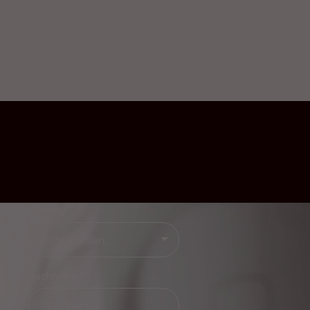
Anrede
Nachname
*