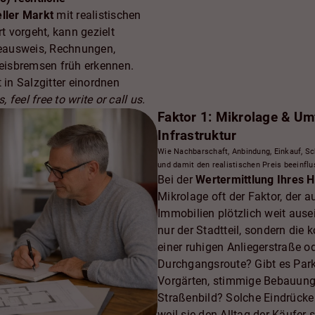
eller Markt
mit realistischen
rt vorgeht, kann gezielt
gieausweis, Rechnungen,
eisbremsen früh erkennen.
 in Salzgitter einordnen
, feel free to write or call us.
Faktor 1: Mikrolage & Um
Infrastruktur
Wie Nachbarschaft, Anbindung, Einkauf, Sc
und damit den realistischen Preis beeinflu
Bei der
Wertermittlung Ihres H
Mikrolage oft der Faktor, der au
Immobilien plötzlich weit ause
nur der Stadtteil, sondern die 
einer ruhigen Anliegerstraße o
Durchgangsroute? Gibt es Par
Vorgärten, stimmige Bebauung
Straßenbild? Solche Eindrücke 
weil sie den Alltag der Käufer 