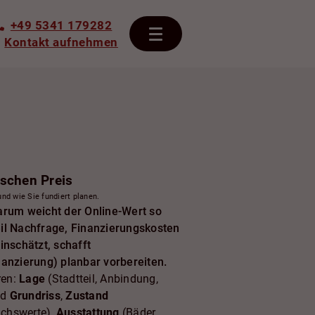
+49 5341 179282
Kontakt aufnehmen
ischen Preis
nd wie Sie fundiert planen.
Warum weicht der Online-Wert so
eil Nachfrage, Finanzierungskosten
nschätzt, schafft
anzierung) planbar vorbereiten.
ren:
Lage
(Stadtteil, Anbindung,
nd
Grundriss
,
Zustand
uchswerte),
Ausstattung
(Bäder,