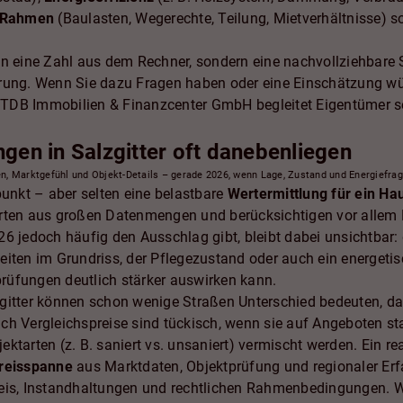
e Rahmen
(Baulasten, Wegerechte, Teilung, Mietverhältnisse) s
elten eine Zahl aus dem Rechner, sondern eine nachvollziehbare
hrung. Wenn Sie dazu Fragen haben oder eine Einschätzung 
TDB Immobilien & Finanzcenter GmbH begleitet Eigentümer sei
en in Salzgitter oft danebenliegen
en, Marktgefühl und Objekt-Details – gerade 2026, wenn Lage, Zustand und Energiefrag
punkt – aber selten eine belastbare
Wertermittlung für ein Hau
erten aus großen Datenmengen und berücksichtigen vor allem 
6 jedoch häufig den Ausschlag gibt, bleibt dabei unsichtbar:
iten im Grundriss, der Pflegezustand oder auch ein energetisc
rüfungen deutlich stärker auswirken kann.
gitter können schon wenige Straßen Unterschied bedeuten, da
h Vergleichspreise sind tückisch, wenn sie auf Angeboten stat
ktarten (z. B. saniert vs. unsaniert) vermischt werden. Ein re
Preisspanne
aus Marktdaten, Objektprüfung und regionaler Erf
eis, Instandhaltungen und rechtlichen Rahmenbedingungen. W