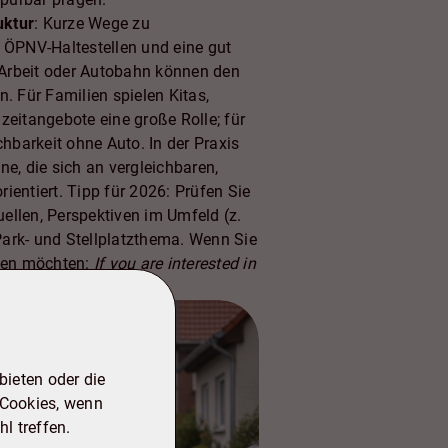
uktur
: Kurze Wege zu
 ÖPNV-Haltestellen und eine gut
Arbeit oder Autobahn können den
n. Für Familien spielen Kitas,
zeitangebote eine große Rolle; für
chbarkeit ohne Auto. In der Praxis
ne, die sich an vergleichbaren,
ientiert. Tipp für 2026: Prüfen Sie
ellen, Perspektiven im Umfeld (z.
ark- und Stellplatzthema. Wenn Sie
dnen möchten:
If you are interested in
.
ieten oder die
 Cookies, wenn
l treffen.