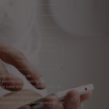
Telefon
en Sie, dass Sie die
r Kenntnis genommen haben.
er Daten ernst. Alle Informationen, die
ormular senden, werden streng
r garantieren, dass Ihre persönlichen
tergegeben, verkauft oder anderweitig