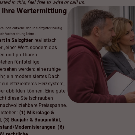
sted in this, feel free to write or call us.
e Ihre Wertermittlung
rauben entscheiden in Salzgitter häufig
ich Vorbereitung lohnt..
t in Salzgitter
realistisch
r „eine“ Wert, sondern das
en und prüfbaren
tehen fünfstellige
bersehen werden: eine ruhige
hr, ein modernisiertes Dach
ein effizienteres Heizsystem,
ser abbilden können. Eine gute
ht diese Stellschrauben
e nachvollziehbare Preisspanne.
erstehen:
(1) Mikrolage &
t
,
(3) Baujahr & Bauqualität
,
ustand/Modernisierungen
,
(6)
(8) rechtliche