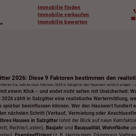
Immobilie finden
Immobilie verkaufen
Immobilie bewerten
itter 2026: Diese 9 Faktoren bestimmen den realist
Erfahren Sie, welche neun Faktoren 2026 in Salzgitter den Hauswert wirklich prägen – u
mit einem Klick – und endet nicht selten mit Unsicherheit: 
026 zählt in Salzgitter eine realistische Wertermittlung, w
s spürbar beeinflussen können. Wer den Hauswert fundiert ei
en nächsten Schritt (Verkauf, Vermietung oder Anschlussfin
Ihres Hauses in Salzgitter
lohnt der Blick auf neun Kernfakto
itt, Rechte/Lasten),
Baujahr
und
Bauqualität
,
Wohnfläche
u
sstau),
Energieeffizienz
(z. B. Heizsystem, Dämmung, Verbra