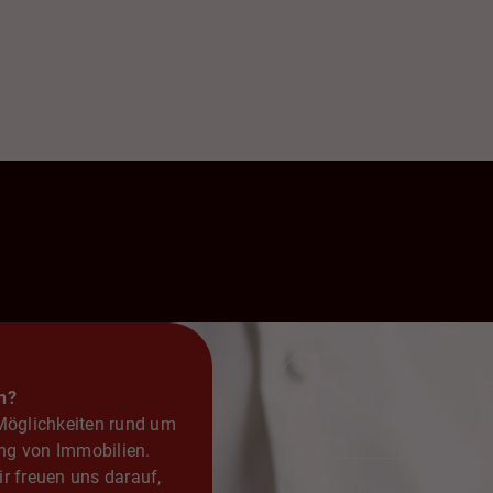
Thema
n?
 Möglichkeiten rund um
Vorname
*
ng von Immobilien.
r freuen uns darauf,