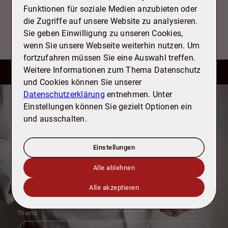
kann Unsicherheit reduzieren. Wenn Sie das für Ihre
Funktionen für soziale Medien anzubieten oder
Immobilie in Niedersachsen einordnen möchten,
die Zugriffe auf unsere Website zu analysieren.
schreiben oder rufen Sie uns gern an.
Sie geben Einwilligung zu unseren Cookies,
wenn Sie unsere Webseite weiterhin nutzen. Um
fortzufahren müssen Sie eine Auswahl treffen.
Weitere Informationen zum Thema Datenschutz
und Cookies können Sie unserer
Datenschutzerklärung
entnehmen. Unter
Kontakt
Einstellungen können Sie gezielt Optionen ein
Wie dürfen wir Sie unterstützen?
und ausschalten.
Gerne beraten wir Sie zu Ihren Möglichkeiten
rund um den Kauf, Verkauf und Bewertung
Einstellungen
von Immobilien. Sprechen Sie uns einfach
an, wir freuen uns darauf, Sie
Alle ablehnen
kennenzulernen.
Alle akzeptieren
Thema