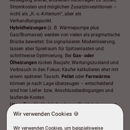
Stromkosten und möglichen Zusatzinvestitionen –
nicht als „K.-o.-Kriterium“, aber als
Verhandlungspunkt.
Hybridheizungen
(z. B. Wärmepumpe plus
Gas/Biomasse) werden von vielen als pragmatische
Brücke bewertet: Sie signalisieren Modernisierung,
lassen aber Spielraum für Spitzenlasten und
schrittweise Optimierung. Bei
Gas- oder
Ölheizungen
rücken Baujahr, Wartungszustand und
Verbrauch in den Fokus; Käufer kalkulieren eher mit
einem späteren Tausch.
Pellet
oder
Fernwärme
können je nach Lage überzeugen – entscheidend
sind hier Liefer- bzw. Anschlussbedingungen und
laufende Kosten.
Unser Tipp für Verkäufer: Legen Sie Unterlagen zur
Heizung strukturiert bereit (Baujahr, Wartungen,
Wir verwenden Cookies 🍪
Verbräuche, ggf. Machbarkeitscheck für
Wärmepumpe/Hybrid). Das schafft Vertrauen und
Wir verwenden Cookies, um beispielsweise