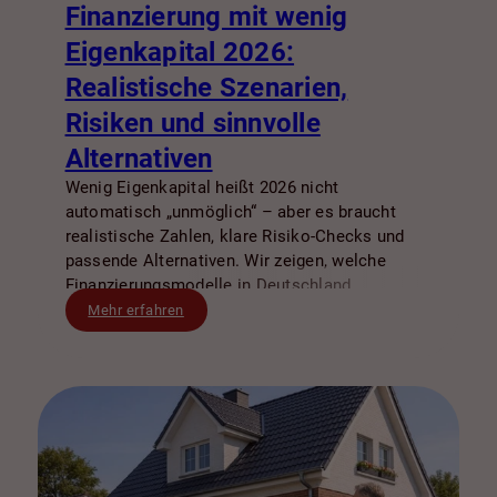
Finanzierung mit wenig
Eigenkapital 2026:
Realistische Szenarien,
Risiken und sinnvolle
Alternativen
Wenig Eigenkapital heißt 2026 nicht
automatisch „unmöglich“ – aber es braucht
realistische Zahlen, klare Risiko-Checks und
passende Alternativen. Wir zeigen, welche
Finanzierungsmodelle in Deutschland
typischerweise machbar sind, worauf Banken
Mehr erfahren
besonders achten und wie Sie
Kaufnebenkosten, Zinsrisiken und Puffer klug
einplanen.