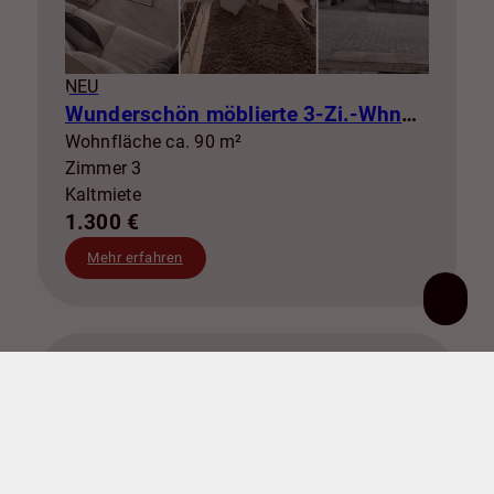
NEU
Wunderschön möblierte 3-Zi.-Whng mit Balkon zur Miete! SZ-Lebenstedt
Wohnfläche ca. 90 m²
Zimmer 3
Kaltmiete
1.300 €
Mehr erfahren
38259 Salzgitter
Zinshaus / Renditeobjekt zu kaufen