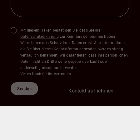
Mit diesem Haken bestätigen Sie, dass Sie die
Datenschutzerklärung
zur Kenntnis genommen haben.
Wir nehmen den Schutz Ihrer Daten ernst. Alle Informationen,
die Sie über dieses Kontaktformular senden, werden streng
vertraulich behandelt. Wir garantieren, dass Ihre persönlichen
Daten nicht an Dritte weitergegeben, verkauft oder
anderweitig missbraucht werden.
Vielen Dank für Ihr Vertrauen.
Senden
Kontakt aufnehmen