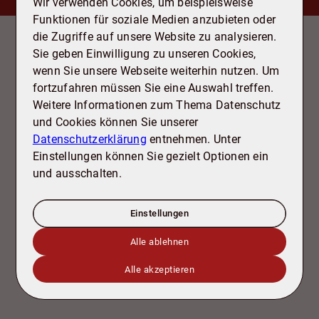
Wir verwenden Cookies, um beispielsweise
Funktionen für soziale Medien anzubieten oder
Ausstattung
die Zugriffe auf unsere Website zu analysieren.
- Einbauküche (ohne Kühlschrank)
Sie geben Einwilligung zu unseren Cookies,
- 2006 modernisiert
wenn Sie unsere Webseite weiterhin nutzen. Um
- Tageslichtbad mit großer Dusche
fortzufahren müssen Sie eine Auswahl treffen.
- Einbauschränke im Flur
Weitere Informationen zum Thema Datenschutz
- Garage
und Cookies können Sie unserer
Datenschutzerklärung
entnehmen. Unter
Einstellungen können Sie gezielt Optionen ein
Grundrisse
und ausschalten.
Einstellungen
Alle ablehnen
Alle akzeptieren