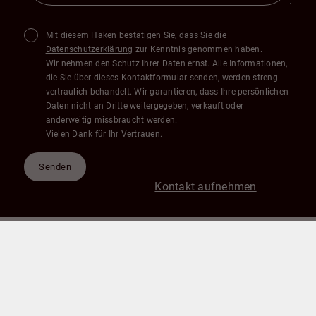
Mit diesem Haken bestätigen Sie, dass Sie die
Datenschutzerklärung
zur Kenntnis genommen haben.
Wir nehmen den Schutz Ihrer Daten ernst. Alle Informationen,
die Sie über dieses Kontaktformular senden, werden streng
vertraulich behandelt. Wir garantieren, dass Ihre persönlichen
Daten nicht an Dritte weitergegeben, verkauft oder
anderweitig missbraucht werden.
Vielen Dank für Ihr Vertrauen.
Senden
Kontakt aufnehmen