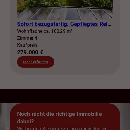
Sofort bezugsfertig: Gepflegtes Reihenhaus mit Garten, Garage, Klima & Glasfaser in Broistedt
Wohnfläche ca. 100,29 m²
Zimmer 4
Kaufpreis
279.000 €
Mehr erfahren
Noch nicht die richtige Immobilie
dabei?
Wir beraten Sie gerne zu Ihren individuellen