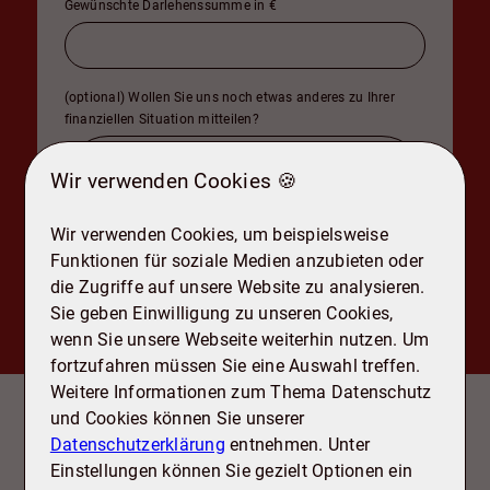
Gewünschte Darlehenssumme in €
(optional) Wollen Sie uns noch etwas anderes zu Ihrer
finanziellen Situation mitteilen?
Wir verwenden Cookies 🍪
Wir verwenden Cookies, um beispielsweise
Funktionen für soziale Medien anzubieten oder
die Zugriffe auf unsere Website zu analysieren.
Sie geben Einwilligung zu unseren Cookies,
wenn Sie unsere Webseite weiterhin nutzen. Um
fortzufahren müssen Sie eine Auswahl treffen.
Ausstattung
Weitere Informationen zum Thema Datenschutz
und Cookies können Sie unserer
- Barrierefreie Wohnungen/Gemeinschaftsraum
Datenschutzerklärung
entnehmen. Unter
- Vinyl-Bodenbeläge und Fliesen teilweise wählbar
Einstellungen können Sie gezielt Optionen ein
- Erdgeschosswohnungen mit Großer Terrasse und