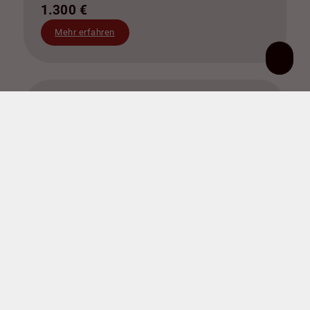
1.300 €
Mehr erfahren
38259 Salzgitter
Zinshaus / Renditeobjekt zu kaufen
2 freie Wohnungen, sichere Pachteinnahmen & eigene Stromerzeugung
Wohnfläche ca. 265 m²