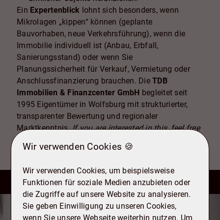
Ein
Expertenblick
lohnt sich besonders, wenn
Mikrolagen „kippen“ können (geplante
Bauvorhaben, neue Verkehrsführung), wenn die
Immobilie individuell ist (Anbau, Erbfall,
Sanierungsstand) oder wenn Sie
Planungssicherheit für Verkauf, Vermietung oder
Anschlussfinanzierung brauchen. Die
TDB
Immobilien & Finanzcenter GmbH
begleitet seit
1995 Eigentümer in Wolfsburg mit strukturierter,
transparenter Bewertung und regionaler
Marktkenntnis.
If you are interested in this, feel free
to write or call us.
Wir verwenden Cookies 🍪
Wir verwenden Cookies, um beispielsweise
Funktionen für soziale Medien anzubieten oder
die Zugriffe auf unsere Website zu analysieren.
Sie geben Einwilligung zu unseren Cookies,
Kontakt
wenn Sie unsere Webseite weiterhin nutzen. Um