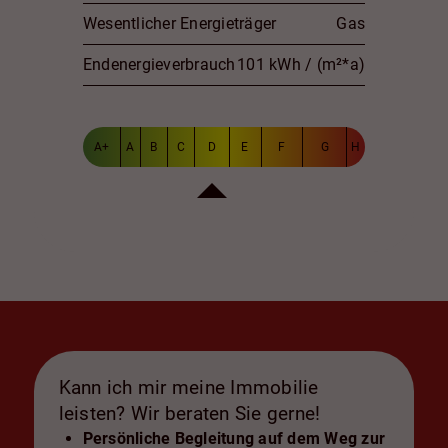
Wesentlicher Energieträger
Gas
Endenergieverbrauch
101 kWh / (m²*a)
A+
A
B
C
D
E
F
G
H
Kann ich mir meine Immobilie
leisten? Wir beraten Sie gerne!
Persönliche Begleitung auf dem Weg zur