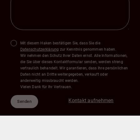
Mit diesem Haken bestätigen Sie, dass Sie die
Datenschutzerklärung
zur Kenntnis genommen haben.
Wir nehmen den Schutz Ihrer Daten ernst. Alle Informationen,
die Sie über dieses Kontaktformular senden, werden streng
vertraulich behandelt. Wir garantieren, dass Ihre persönlichen
Daten nicht an Dritte weitergegeben, verkauft oder
anderweitig missbraucht werden.
Vielen Dank für Ihr Vertrauen.
Kontakt aufnehmen
Senden