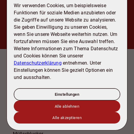
Wir verwenden Cookies, um beispielsweise
Funktionen für soziale Medien anzubieten oder
die Zugriffe auf unsere Website zu analysieren.
Sie geben Einwilligung zu unseren Cookies,
wenn Sie unsere Webseite weiterhin nutzen. Um
fortzufahren müssen Sie eine Auswahl treffen.
Weitere Informationen zum Thema Datenschutz
Ausstattung
und Cookies können Sie unserer
- 3 Zimmer
Datenschutzerklärung
entnehmen. Unter
- Küche mit Einbauküche
Einstellungen können Sie gezielt Optionen ein
- Gepflegter Zustand
und ausschalten.
- Zweifach verglaste Fenster (2003)
- Bad mit Dusche
Einstellungen
- Außenjalousien im Schlaf- und Kinderzimmer
- Balkon mit Markise
Alle ablehnen
- Abstellraum mit Waschmaschinenanschluss
Alle akzeptieren
- Gegensprechanlage
- Glasfaseranschluss
- Müllschlucker