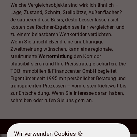
Welche Vergleichsobjekte sind wirklich ähnlich –
Lage, Zustand, Schnitt, Stellplätze, Außenflächen?
Je sauberer diese Basis, desto besser lassen sich
kostenlose Rechner-Ergebnisse fair vergleichen und
zu einem belastbaren Wertkorridor verdichten.
Wenn Sie anschließend eine unabhängige
Zweitmeinung wünschen, kann eine regionale,
strukturierte
Wertermittlung
den Korridor
plausibilisieren und Ihre Preisstrategie schärfen. Die
TDB Immobilien & Finanzcenter GmbH begleitet
Eigentümer seit 1995 mit persönlicher Beratung und
transparenten Prozessen – vom ersten Richtwert bis
zur Entscheidung. Wenn Sie Interesse daran haben,
schreiben oder rufen Sie uns gern an.
Wir verwenden Cookies 🍪