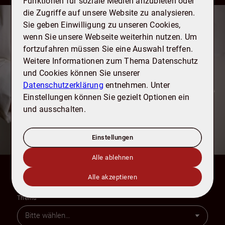
Funktionen für soziale Medien anzubieten oder
die Zugriffe auf unsere Website zu analysieren.
Sie suchen erfahrene Makler, die Ihre
Sie geben Einwilligung zu unseren Cookies,
Immobilie diskret verkaufen?
wenn Sie unsere Webseite weiterhin nutzen. Um
fortzufahren müssen Sie eine Auswahl treffen.
Sprechen Sie uns an.
Weitere Informationen zum Thema Datenschutz
Vertrauliche Abwicklung ohne
und Cookies können Sie unserer
öffentliche Bekanntmachung.
Datenschutzerklärung
entnehmen. Unter
Einstellungen können Sie gezielt Optionen ein
Gezielte Ansprache von seriösen
und ausschalten.
Interessenten.
Einstellungen
Schutz Ihrer Privatsphäre und Ihres
Eigentums.
Alle ablehnen
Alle akzeptieren
Thema