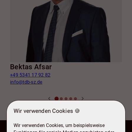
Bektas Afsar
+49 5341 17 92 82
+
info@tdb-sz.de
i
Wir verwenden Cookies 🍪
Wir verwenden Cookies, um beispielsweise