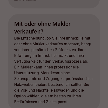
energieeffiziente Upgrades, Straßenansicht und
Landschaftsgestaltung, Reparaturen und
Wartung, professionelle Reinigung, Home
Staging und Inspektionen. In allen Fällen ist es
Mit oder ohne Makler
ratsam, mit einem Immobilienexperten zu
verkaufen?
sprechen, um die besten Optionen für Ihren
spezifischen Fall zu ermitteln und den Return
Die Entscheidung, ob Sie Ihre Immobilie mit
on Investment zu maximieren.
oder ohne Makler verkaufen möchten, hängt
von Ihren persönlichen Präferenzen, Ihrer
Erfahrung im Immobilienmarkt und Ihrer
Verfügbarkeit für den Verkaufsprozess ab.
Ein Makler kann Ihnen professionelle
Unterstützung, Marktkenntnisse,
Zeitersparnis und Zugang zu professionellen
Netzwerken bieten. Letztendlich sollten Sie
die Vor- und Nachteile abwägen und die
Option wählen, die am besten zu Ihren
Bedürfnissen und Zielen passt.