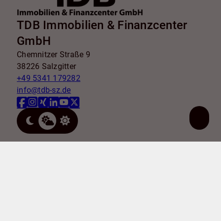
TDB Immobilien & Finanzcenter
GmbH
Chemnitzer Straße 9
38226 Salzgitter
+49 5341 179282
info@tdb-sz.de
Nach oben
Immobilie finden
Immobilie verkaufen
Immobilie bewerten
In diesen Regionen sind wir vertreten: