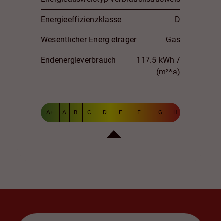
Energieeffizienzklasse
D
Wesentlicher Energieträger
Gas
Endenergieverbrauch
117.5 kWh /
(m²*a)
A+
A
B
C
D
E
F
G
H