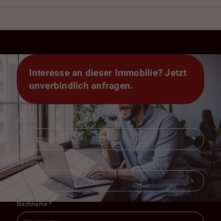
Interesse an dieser Immobilie? Jetzt
unverbindlich anfragen.
Anrede
Vorname
*
Nachname
*