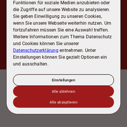
Funktionen für soziale Medien anzubieten oder
finanziellen Situation mitteilen?
die Zugriffe auf unsere Website zu analysieren.
Sie geben Einwilligung zu unseren Cookies,
wenn Sie unsere Webseite weiterhin nutzen. Um
fortzufahren müssen Sie eine Auswahl treffen.
Weitere Informationen zum Thema Datenschutz
und Cookies können Sie unserer
Datenschutzerklärung
entnehmen. Unter
Einstellungen können Sie gezielt Optionen ein
und ausschalten.
Ausstattung
Einstellungen
- 3 Gewerbeflächen
- 6 Wohneinheiten
Alle ablehnen
- Keller
- 17 Stellplätze
Alle akzeptieren
- sehr zentrale Lage