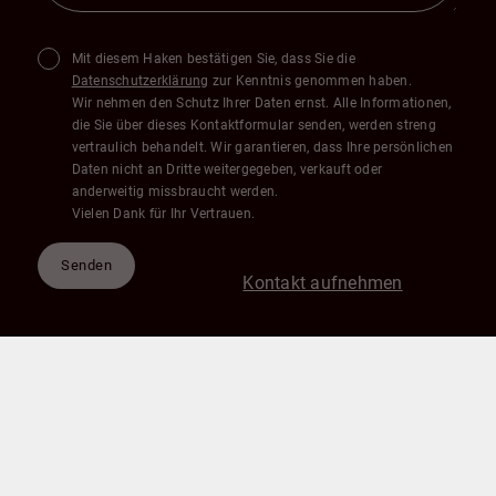
Mit diesem Haken bestätigen Sie, dass Sie die
Datenschutzerklärung
zur Kenntnis genommen haben.
Wir nehmen den Schutz Ihrer Daten ernst. Alle Informationen,
die Sie über dieses Kontaktformular senden, werden streng
vertraulich behandelt. Wir garantieren, dass Ihre persönlichen
Daten nicht an Dritte weitergegeben, verkauft oder
anderweitig missbraucht werden.
Vielen Dank für Ihr Vertrauen.
Senden
Kontakt aufnehmen