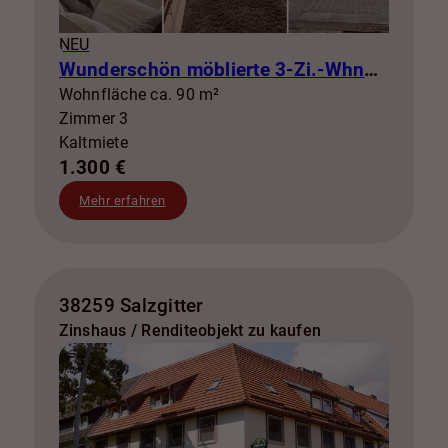
NEU
Wunderschön möblierte 3-Zi.-Whng mit Balkon zur Miete! SZ-Lebenstedt
Wohnfläche ca. 90 m²
Zimmer 3
Kaltmiete
1.300 €
Mehr erfahren
38259 Salzgitter
Zinshaus / Renditeobjekt zu kaufen