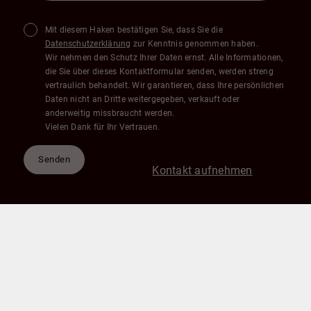
Mit diesem Haken bestätigen Sie, dass Sie die
Datenschutzerklärung
zur Kenntnis genommen haben.
Wir nehmen den Schutz Ihrer Daten ernst. Alle Informationen,
die Sie über dieses Kontaktformular senden, werden streng
vertraulich behandelt. Wir garantieren, dass Ihre persönlichen
Daten nicht an Dritte weitergegeben, verkauft oder
anderweitig missbraucht werden.
Vielen Dank für Ihr Vertrauen.
Senden
Kontakt aufnehmen