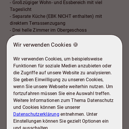
- Großzügiger Wohn- und Essbereich mit viel
Tageslicht
- Separate Küche (EBK NICHT enthalten) mit
direktem Terrassenzugang
- Drei helle Zimmer im Obergeschoss
- Teilweise bodentiefe Fenster
- Tageslichtbad mit Wanne und Dusche
Wir verwenden Cookies 🍪
- Abstellraum im Obergeschoss
- zusätzliche Nutzfläche im Dachgeschoss
Wir verwenden Cookies, um beispielsweise
- Geflieste und überdachte Terrasse
Funktionen für soziale Medien anzubieten oder
- Gepflegter Garten mit zusätzlichem Freisitz
die Zugriffe auf unsere Website zu analysieren.
- Dreifach verglaste Fenster (2014)
Sie geben Einwilligung zu unseren Cookies,
- Gedämmte Garage
wenn Sie unsere Webseite weiterhin nutzen. Um
- Stellplatz direkt am Haus
fortzufahren müssen Sie eine Auswahl treffen.
- Laufend saniert und modernisiert
Weitere Informationen zum Thema Datenschutz
- Ruhige, naturnahe Wohnlage mit guter Anbindung
und Cookies können Sie unserer
an die Innenstadt
Datenschutzerklärung
entnehmen. Unter
Einstellungen können Sie gezielt Optionen ein
und ausschalten.