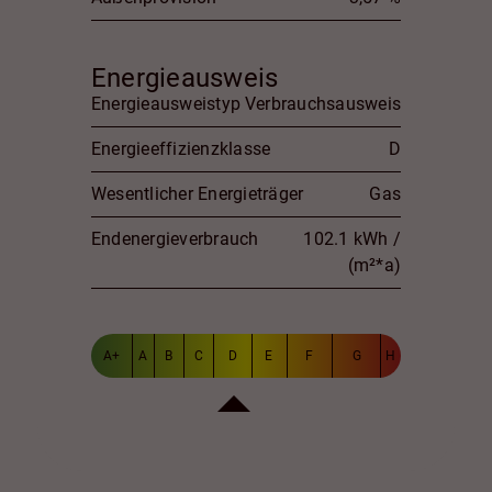
Energieausweis
Energieausweistyp
Verbrauchsausweis
Energieeffizienzklasse
D
Wesentlicher Energieträger
Gas
Endenergieverbrauch
102.1 kWh /
(m²*a)
A+
A
B
C
D
E
F
G
H