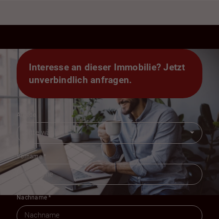
Interesse an dieser Immobilie? Jetzt
unverbindlich anfragen.
Anrede
Vorname
*
Nachname
*