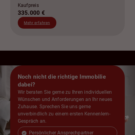
Kaufpreis
335.000 €
Mehr erfahren
Noch nicht die richtige Immobilie
dabei?
Wir beraten Sie gerne zu Ihren individuellen
Wünschen und Anforderungen an Ihr neues
Zuhause. Sprechen Sie uns gerne
unverbindlich zu einem ersten Kennenlern-
Gespräch an.
Persönlicher Ansprechpartner