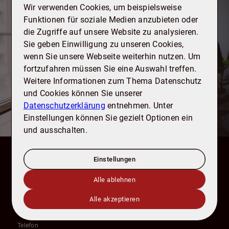
Interesse an dieser Immobilie? Jetzt
Wir verwenden Cookies, um beispielsweise
unverbindlich anfragen.
Funktionen für soziale Medien anzubieten oder
die Zugriffe auf unsere Website zu analysieren.
Sie geben Einwilligung zu unseren Cookies,
Anrede
wenn Sie unsere Webseite weiterhin nutzen. Um
fortzufahren müssen Sie eine Auswahl treffen.
Weitere Informationen zum Thema Datenschutz
und Cookies können Sie unserer
Vorname
*
Datenschutzerklärung
entnehmen. Unter
Einstellungen können Sie gezielt Optionen ein
und ausschalten.
Nachname
*
Einstellungen
Alle ablehnen
E-Mail
*
Alle akzeptieren
Telefon