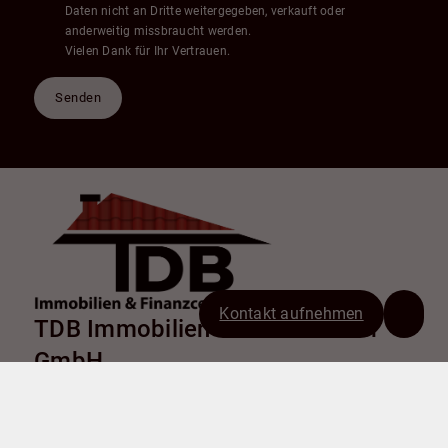
Daten nicht an Dritte weitergegeben, verkauft oder
anderweitig missbraucht werden.
Vielen Dank für Ihr Vertrauen.
Senden
Kontakt aufnehmen
TDB Immobilien & Finanzcenter
GmbH
Chemnitzer Straße 9
38226 Salzgitter
+49 5341 179282