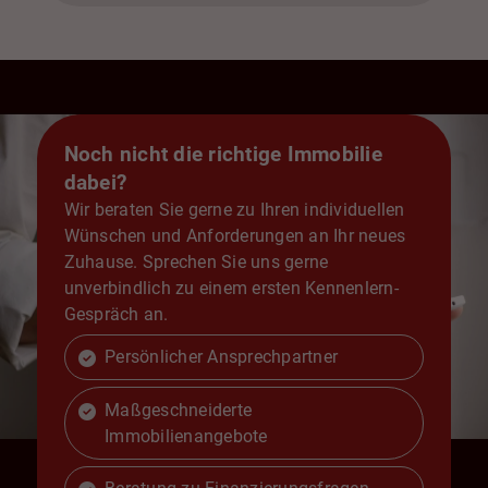
Noch nicht die richtige Immobilie
dabei?
Wir beraten Sie gerne zu Ihren individuellen
Wünschen und Anforderungen an Ihr neues
Zuhause. Sprechen Sie uns gerne
unverbindlich zu einem ersten Kennenlern-
Gespräch an.
Persönlicher Ansprechpartner
Maßgeschneiderte
Immobilienangebote