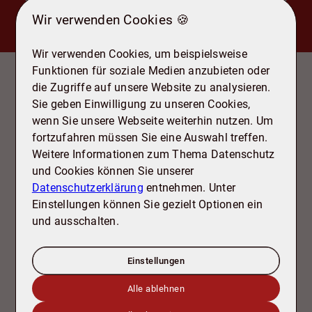
Wir verwenden Cookies 🍪
Wir verwenden Cookies, um beispielsweise
Ausstattung
Funktionen für soziale Medien anzubieten oder
- Stellplätze mit Wallbox
die Zugriffe auf unsere Website zu analysieren.
- Fußbodenheizung
Sie geben Einwilligung zu unseren Cookies,
- 3-Fach Verglasung
wenn Sie unsere Webseite weiterhin nutzen. Um
- Teilkeller
fortzufahren müssen Sie eine Auswahl treffen.
- Waschkeller
Weitere Informationen zum Thema Datenschutz
- Fahrradkeller
und Cookies können Sie unserer
- Fahrstuhl, bis zum Keller begehbar
Datenschutzerklärung
entnehmen. Unter
- Barrierefreier Eingang
Einstellungen können Sie gezielt Optionen ein
- Außendämmung Wände 160 cm
und ausschalten.
Einstellungen
Grundrisse
Alle ablehnen