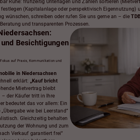
ürbar Ruhe: frühzeitig Unterlagen und Zahlen sortieren (Mietve
e festlegen (Kapitalanlage oder perspektivisch Eigennutzung) 
g wünschen, schreiben oder rufen Sie uns gerne an – die
TDB
r Beratung und transparenten Prozessen.
Niedersachsen:
 und Besichtigungen
t Fokus auf Praxis, Kommunikation und
obilie in Niedersachsen
chnell erklärt:
„Kauf bricht
hende Mietvertrag bleibt
 der Käufer tritt in Ihre
er bedeutet das vor allem: Ein
e „Übergabe wie bei Leerstand“
alistisch. Gleichzeitig behalten
r Nutzung der Wohnung und zum
ach Verkauf garantiert frei“