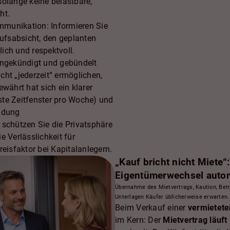
solange keine belastbare,
ht.
ommunikation: Informieren Sie
aufsabsicht, den geplanten
ich und respektvoll.
angekündigt und gebündelt
ht „jederzeit“ ermöglichen,
ährt hat sich ein klarer
este Zeitfenster pro Woche) und
ündung
 schützen Sie die Privatsphäre
e Verlässlichkeit für
reisfaktor bei Kapitalanlegern.
„Kauf bricht nicht Miete
Eigentümerwechsel autom
Übernahme des Mietvertrags, Kaution, Betr
Unterlagen Käufer üblicherweise erwarten.
Beim Verkauf einer
vermietete
im Kern: Der
Mietvertrag läuft