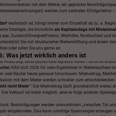
ie Kommunikation mit dem Mieter, ein geplanter Besichtigungs
nkostenabrechnungen) werden zum zentralen Erfolgsfaktor – r
darf
realistisch ist, hängt immer vom Einzelfall ab (u. a. Begr
beste Strategie, die Immobilie
als Kapitalanlage mit Mieteinn
Lage, Zustand/Energieeffizienz, Miethöhe, Restlaufzeit und die
nterstützt Sie mit strukturierter Wertermittlung und einem t
ben oder rufen Sie uns gerne an.
: Was jetzt wirklich anders ist
den Prozess prägt, welche typischen Fehler Eigentümer machen – und wie ein strukturi
aufen
fühlt sich 2026 für viele Eigentümer in Niedersachsen k
n weil Käufer heute genauer hinschauen: Mietvertrag, Miethö
ation mit dem Mieter werden schneller zum entscheidenden Pr
icht nicht Miete“
: Der Mietvertrag läuft grundsätzlich weiter,
: Der Verkauf ist meist möglich, aber er folgt anderen Spielreg
druck: Besichtigungen werden unkoordiniert „zwischen Tür und
 spät eingebunden. Das kann unnötige Spannungen erzeugen un