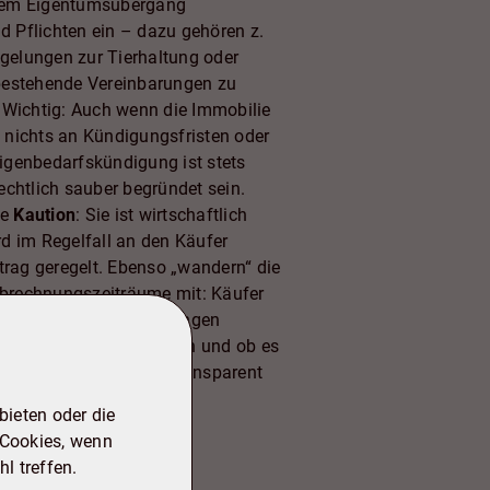
t dem Eigentumsübergang
nd Pflichten ein – dazu gehören z.
egelungen zur Tierhaltung oder
bestehende Vereinbarungen zu
. Wichtig: Auch wenn die Immobilie
in nichts an Kündigungsfristen oder
Eigenbedarfskündigung ist stets
chtlich sauber begründet sein.
ie
Kaution
: Sie ist wirtschaftlich
d im Regelfall an den Käufer
trag geregelt. Ebenso „wandern“ die
brechnungszeiträume mit: Käufer
en, welche Vorauszahlungen
ten Abrechnungen aussahen und ob es
rkauf 2026 zügig und transparent
 erwartet:
ieten oder die
 Nachträge
 Cookies, wenn
n
(meist 2–3 Jahre) und
l treffen.
rlagen bei WEG