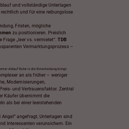
ablauf und vollständige Unterlagen
echtlich und für eine reibungslose
ündung, Fristen, mögliche
ahmen
zu positionieren. Preislich
 Frage „leer vs. vermietet“.
TDB
ransparenten Vermarktungsprozess –
erter Ablauf Ruhe in die Entscheidung bringt.
omplexer an als früher – weniger
he, Modernisierungen,
eis- und Vertrauensfaktor. Zentral
 der Käufer übernimmt die
eln als bei einer leerstehenden
 Angel“ angefragt, Unterlagen sind
d Interessenten verunsichern. Ein