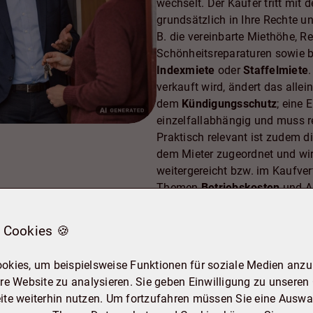
wechselt. Der Käufer tritt mi
grundsätzlich in Ihre Rechte u
B. die vereinbarte Miethöhe, R
Schönheitsreparaturen sowie 
Indexmiete
oder
Staffelmiete
verkauft wird, ändert das alle
dem
Kündigungsschutz
; eine 
einzelfallabhängig und muss re
Praktisch relevant ist zudem d
dem Mieter zugeordnet und wir
weitergereicht bzw. im Kaufver
Themen
Betriebskosten
und A
möchten nachvollziehen könn
vereinbart sind, wie die letz
 Cookies 🍪
Rückstände gab. Damit der Ve
abläuft, werden typischerweise
okies, um beispielsweise Funktionen für soziale Medien anzub
aktueller Mietvertrag
inkl.
re Website zu analysieren. Sie geben Einwilligung zu unseren
Nebenkostenabrechnunge
ite weiterhin nutzen. Um fortzufahren müssen Sie eine Auswah
Wirtschafts-/Hausgeldunte