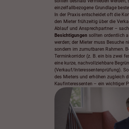
sollten deshalb vermieden werden, 
einzelfallbezogene Grundlage beste
In der Praxis entscheidet oft die K
den Mieter frühzeitig über die Verk
Ablauf und Ansprechpartner – sachl
Besichtigungen
sollten ordentlich 
werden; der Mieter muss Besuche nic
sondern im zumutbaren Rahmen. Bew
Terminkorridor (z. B. ein bis zwei f
eine kurze, nachvollziehbare Begr
(Verkauf/Interessentenprüfung). So
des Mieters und erhöhen zugleich di
Kaufinteressenten – ein wichtiger P