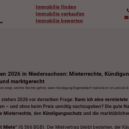
Immobilie finden
Immobilie verkaufen
Immobilie bewerten
fen 2026 in Niedersachsen: Mieterrechte, Kündigu
 und marktgerecht
en zeigt, welche Rechte gelten, wann Kündigung/Eigenbedarf realistisch ist und wie 
n stehen 2026 vor derselben Frage:
Kann ich eine vermietete
ren – und ohne beim Preis unnötig nachzugeben? Die gute Nach
ie
Mieterrechte
, den
Kündigungsschutz
und die marktüblich
ht Miete“
(§ 566 BGB). Der Mietvertrag bleibt bestehen, der Käufe