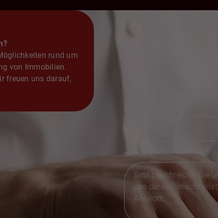
Thema
n?
 Möglichkeiten rund um
Vorname
*
ng von Immobilien.
r freuen uns darauf,
E-Mail
*
Nachricht
*