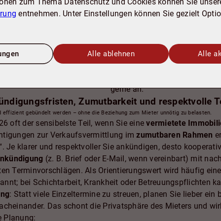
ionen zum Thema Datenschutz und Cookies können Sie unser
Mieterhöhungsschreiben
b
ärung
entnehmen. Unter Einstellungen können Sie gezielt Opti
Kautionsnachweis
sowie Üb
Posten (soweit vorhanden)
Wenn Sie diese Unterlagen früh 
Planungssicherheit für Käufer
lungen
Alle ablehnen
Alle a
die Preisverhandlungen unnöti
strukturiert vorbereiten möchte
gerne an.
kündigungsfristen, Zumutbarkeit und respektvolle 
 effizient gebündelt werden – ohne die Beziehung zum Mieter unnötig zu belasten.
26 oft der sensibelste Teil, wenn Sie eine
vermietete Immobili
htigungen zur Verkaufsvermittlung im
zumutbaren Rahmen
er
t“. Je klarer und respektvoller Sie ankündigen, desto kooperativ
 Ankündigung
(z. B. Brief oder E-Mail, wenn vereinbart) mit na
ten Terminvorschlägen. Als Orientierungswert wird häufig ei
nt; bei Schichtarbeit, Krankheit oder Betreuungspflichten kan
ung
: Statt viele Einzeltermine zu streuen, planen Sie lieber ein
cheinander. Das schont die Privatsphäre des Mieters und wirk
re Planung: