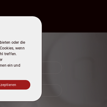
ieten oder die
 Cookies, wenn
l treffen.
Nachname
*
er
onen ein und
Telefon
kzeptieren