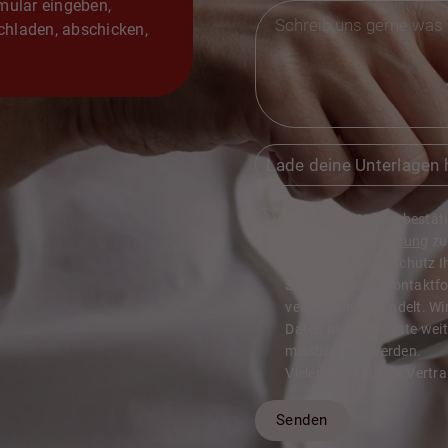
mular eingeben,
hladen, abschicken,
Lade deine Unterlagen 
Mit diesem Haken bestätig
Datenschutzerklärung
zu
Wir nehmen den Schutz Ihr
Sie über dieses Kontaktf
vertraulich behandelt. Wi
Daten nicht an Dritte wei
missbraucht werden.
Vielen Dank für Ihr Vertr
Senden