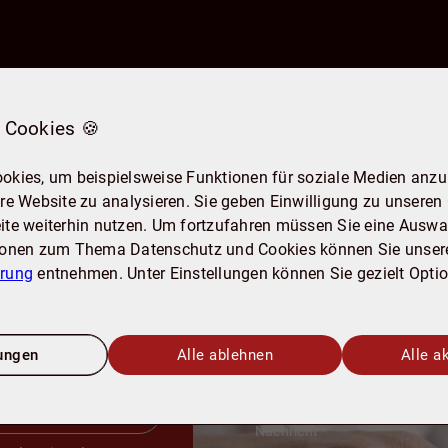
 Cookies 🍪
Anrede
okies, um beispielsweise Funktionen für soziale Medien anzub
re Website zu analysieren. Sie geben Einwilligung zu unseren
ite weiterhin nutzen. Um fortzufahren müssen Sie eine Auswah
Vorname
*
chstum
ionen zum Thema Datenschutz und Cookies können Sie unser
ärung
entnehmen. Unter Einstellungen können Sie gezielt Opti
alt
E-Mail
*
lungen
Alle ablehnen
Alle a
enefits
bung
Nachricht
*