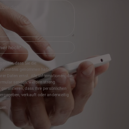
hier hoch
*
en Sie, dass Sie die
r Kenntnis genommen haben.
er Daten ernst. Alle Informationen, die
ormular senden, werden streng
r garantieren, dass Ihre persönlichen
tergegeben, verkauft oder anderweitig
auen.