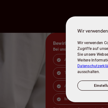
Wir verwenden
Wir verwenden Co
Bewirb dich jetzt online
Zugriffe auf unse
Bei uns bekommst du:
Sie unsere Webse
Aufstiegschancen & Wa
Weitere Informat
Datenschutzerkl
ausschalten.
Teamgeist & Zusammenh
Einstel
Attraktive Vergütung & B
Modernste Arbeitsumge