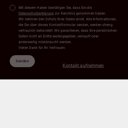
Mit diesem Haken bestätigen Sie, dass Sie die
Datenschutzerklärung
zur Kenntnis genommen haben.
Wir nehmen den Schutz Ihrer Daten ernst. Alle Informationen,
die Sie über dieses Kontaktformular senden, werden streng
vertraulich behandelt. Wir garantieren, dass Ihre persönlichen
Daten nicht an Dritte weitergegeben, verkauft oder
anderweitig missbraucht werden.
Vielen Dank für Ihr Vertrauen.
Senden
Kontakt aufnehmen
TDB Immobilien & Finanzcenter