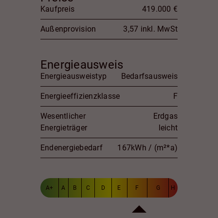
Kaufpreis
419.000 €
Außenprovision
3,57 inkl. MwSt
Energieausweis
Energieausweistyp
Bedarfsausweis
Energieeffizienzklasse
F
Wesentlicher
Erdgas
Energieträger
leicht
Endenergiebedarf
167kWh / (m²*a)
A+
A
B
C
D
E
F
G
H