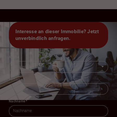
Interesse an dieser Immobilie? Jetzt
unverbindlich anfragen.
Anrede
Vorname
*
Nachname
*