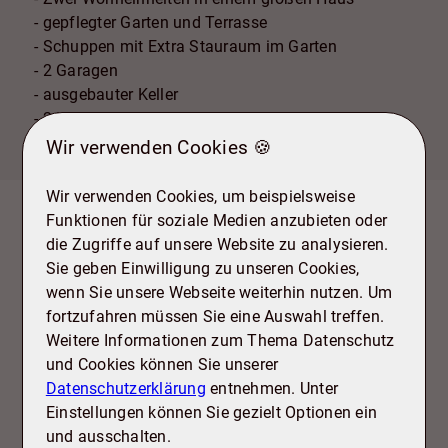
- gepflegter Garten und Terrasse
- Schuppen mit Extra Stauraum im Garten
- 2 Garagen
- ausgebauter Keller
- 2 Klimaanlagen
Wir verwenden Cookies 🍪
Wir verwenden Cookies, um beispielsweise
Funktionen für soziale Medien anzubieten oder
Lage
die Zugriffe auf unsere Website zu analysieren.
Sie geben Einwilligung zu unseren Cookies,
Salzgitter-Bruchmachtersen bietet eine ruhige und
wenn Sie unsere Webseite weiterhin nutzen. Um
naturnahe Wohnlage, die sich besonders für
fortzufahren müssen Sie eine Auswahl treffen.
Familien und all jene eignet, die das entspannte
Weitere Informationen zum Thema Datenschutz
Landleben schätzen, ohne dabei auf eine gute
und Cookies können Sie unserer
Anbindung verzichten zu wollen. Der Stadtteil liegt
Datenschutzerklärung
entnehmen. Unter
im nördlichen Teil Salzgitters und überzeugt durch
Einstellungen können Sie gezielt Optionen ein
seine grüne Umgebung mit weitläufigen Feldern und
und ausschalten.
Naherholungsgebieten, die zum Spazierengehen,