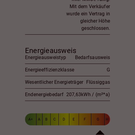
Mit dem Verkäufer
wurde ein Vertrag in
gleicher Höhe
geschlossen.
Energieausweis
Energieausweistyp
Bedarfsausweis
Energieeffizienzklasse
G
Wesentlicher Energieträger
Flüssiggas
Endenergiebedarf
207,63kWh / (m²*a)
A+
A
B
C
D
E
F
G
H