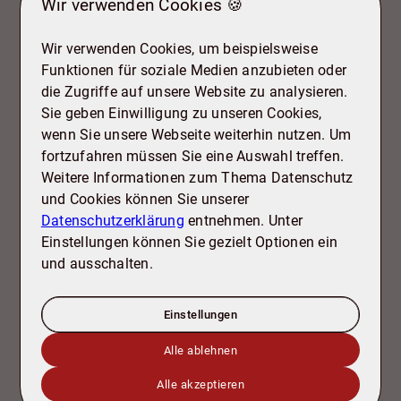
Wir verwenden Cookies 🍪
- Kamin
- Treppenlift vom Keller bis 1. OG
Wir verwenden Cookies, um beispielsweise
- EBK (Halbinselküche) 2022
Funktionen für soziale Medien anzubieten oder
- Gäste-WC
die Zugriffe auf unsere Website zu analysieren.
- ausgebautes DG
Sie geben Einwilligung zu unseren Cookies,
- Teilkeller
wenn Sie unsere Webseite weiterhin nutzen. Um
- Terrasse
fortzufahren müssen Sie eine Auswahl treffen.
- Laminatfliesen/Vinyl 2022
Weitere Informationen zum Thema Datenschutz
- Fliesen
und Cookies können Sie unserer
- Garage
Datenschutzerklärung
entnehmen. Unter
- Terrassenüberdachung 2022
Einstellungen können Sie gezielt Optionen ein
- Sauna 2022
und ausschalten.
-Wintergarten
Einstellungen
Grundrisse
Alle ablehnen
Alle akzeptieren