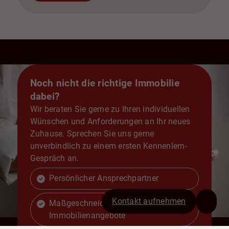
Noch nicht die richtige Immobilie
dabei?
Wir beraten Sie gerne zu Ihren individuellen
Wünschen und Anforderungen an Ihr neues
Zuhause. Sprechen Sie uns gerne
unverbindlich zu einem ersten Kennenlern-
Gespräch an.
Persönlicher Ansprechpartner
Kontakt aufnehmen
Maßgeschneiderte
Immobilienangebote