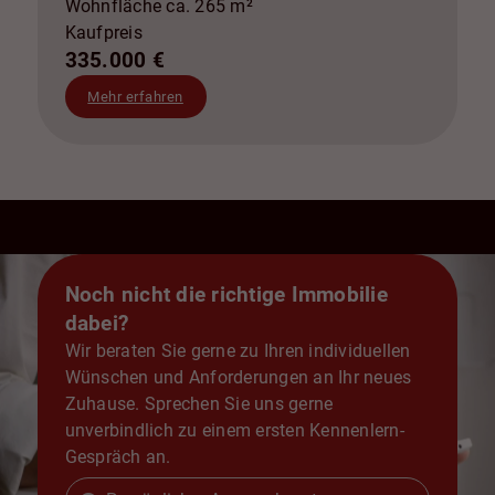
Wohnfläche ca. 265 m²
Kaufpreis
335.000 €
Mehr erfahren
Noch nicht die richtige Immobilie
dabei?
Wir beraten Sie gerne zu Ihren individuellen
Wünschen und Anforderungen an Ihr neues
Zuhause. Sprechen Sie uns gerne
unverbindlich zu einem ersten Kennenlern-
Gespräch an.