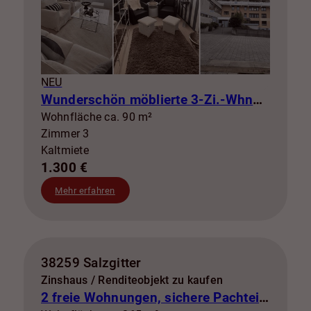
NEU
Wunderschön möblierte 3-Zi.-Whng mit Balkon zur Miete! SZ-Lebenstedt
Wohnfläche ca. 90 m²
Zimmer 3
Kaltmiete
1.300 €
Mehr erfahren
38259 Salzgitter
Zinshaus / Renditeobjekt zu kaufen
2 freie Wohnungen, sichere Pachteinnahmen & eigene Stromerzeugung