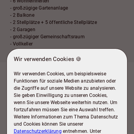
- 6 Wohneinheiten
- großzügige Gartenanlage
- 2 Balkone
- 2 Stellplätze + 5 öffentliche Stellplätze
- 2 Garagen
- großzügiger Gemeinschaftsraum
- Vollkeller
Wir verwenden Cookies 🍪
Wir verwenden Cookies, um beispielsweise
Lage
Funktionen für soziale Medien anzubieten oder
die Zugriffe auf unsere Website zu analysieren.
Das Mehrfamilienhaus befindet sich in Haverlah,
Sie geben Einwilligung zu unseren Cookies,
einem ruhigen Stadtteil im Osten von Salzgitter.
wenn Sie unsere Webseite weiterhin nutzen. Um
Haverlah zeichnet sich durch eine
fortzufahren müssen Sie eine Auswahl treffen.
familienfreundliche Umgebung aus, die von viel
Weitere Informationen zum Thema Datenschutz
Grün und kleinen Parks geprägt ist. In unmittelbarer
und Cookies können Sie unserer
Nähe der Immobilie finden sich kleine Geschäfte,
Datenschutzerklärung
entnehmen. Unter
Schulen und Kindergärten, die den Bewohnern eine