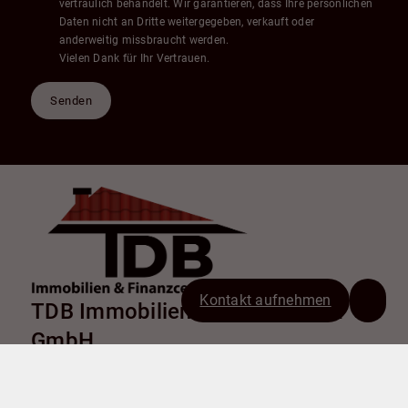
vertraulich behandelt. Wir garantieren, dass Ihre persönlichen
Daten nicht an Dritte weitergegeben, verkauft oder
anderweitig missbraucht werden.
Vielen Dank für Ihr Vertrauen.
Senden
Kontakt aufnehmen
TDB Immobilien & Finanzcenter
GmbH
Chemnitzer Straße 9
38226 Salzgitter