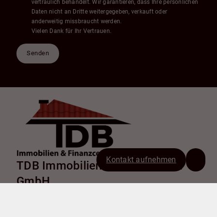
vertraulich behandelt. Wir garantieren, dass Ihre persönlichen
Daten nicht an Dritte weitergegeben, verkauft oder
anderweitig missbraucht werden.
Vielen Dank für Ihr Vertrauen.
Senden
Kontakt aufnehmen
TDB Immobilien & Finanzcenter
GmbH
Chemnitzer Straße 9
38226 Salzgitter