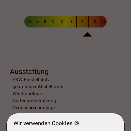
A+
A
B
C
D
E
F
G
H
Ausstattung
- PKW-Einstellplatz
- geräumiger Abstellraum
- Waldrandlage
- Gartenmitbenutzung
- Gegensprechanlage
Wir verwenden Cookies 🍪
Sonstige Informationen