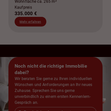
Wohnfläche ca. 265 m²
Kaufpreis
335.000 €
Mehr erfahren
Noch nicht die richtige Immobilie
dabei?
Wir beraten Sie gerne zu Ihren individuellen
Wünschen und Anforderungen an Ihr neues
Zuhause. Sprechen Sie uns gerne
unverbindlich zu einem ersten Kennenlern-
Gespräch an.