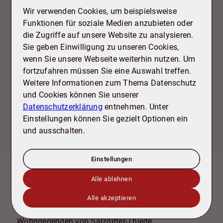
Wir verwenden Cookies, um beispielsweise
Interessiert?
Funktionen für soziale Medien anzubieten oder
Senden Sie uns Ihre Bewerbungsunterlagen per E-
die Zugriffe auf unsere Website zu analysieren.
Mail an info@tdb-sz.de. Wir freuen uns auf Ihre
Sie geben Einwilligung zu unseren Cookies,
Anfrage!
wenn Sie unsere Webseite weiterhin nutzen. Um
Für die Bearbeitung benötigen wir:
fortzufahren müssen Sie eine Auswahl treffen.
✅ Die letzten drei Gehaltsabrechnungen
Weitere Informationen zum Thema Datenschutz
✅ Eine aktuelle Schufa-Auskunft
und Cookies können Sie unserer
✅ Eine Mietschuldenfreiheitsbescheinigung
Datenschutzerklärung
entnehmen. Unter
✅ Die ausgefüllte Selbstauskunft (im Exposé
Einstellungen können Sie gezielt Optionen ein
enthalten)
und ausschalten.
Einstellungen
Alle ablehnen
Lage
Diese exzellente Immobilie bietet Ihnen ein
Alle akzeptieren
komfortables Zuhause in einer der attraktivsten
Wohngegenden von Salzgitter-Thiede.