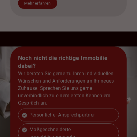
Mehr erfahren
Noch nicht die richtige Immobilie
dabei?
Wir beraten Sie gerne zu Ihren individuellen
Wünschen und Anforderungen an Ihr neues
Zuhause. Sprechen Sie uns gerne
unverbindlich zu einem ersten Kennenlern-
Gespräch an.
Persönlicher Ansprechpartner
Maßgeschneiderte
Immobilienangebote