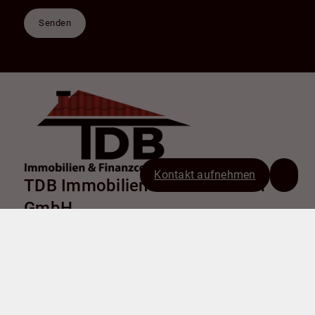
Senden
Kontakt aufnehmen
TDB Immobilien & Finanzcenter
GmbH
Chemnitzer Straße 9
38226 Salzgitter
+49 5341 179282
info@tdb-sz.de