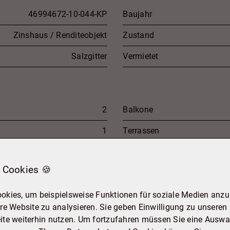
46994672-10-044-KP
Baujahr
Zinshaus / Renditeobjekt
Zustand
Salzgitter
Vermietet
2
Balkone
1
Terrassen
1
 Cookies 🍪
okies, um beispielsweise Funktionen für soziale Medien anzub
ca. 64,01 m²
Vermietbare Fläche
re Website zu analysieren. Sie geben Einwilligung zu unseren
ite weiterhin nutzen. Um fortzufahren müssen Sie eine Auswah
ca. 64,01 m²
Terrassenfläche