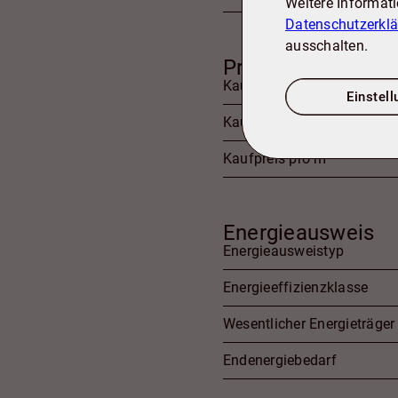
Weitere Informat
Datenschutzerkl
ausschalten.
Preise
Kaufpreis
Einstel
Kaufpreis pro qm
Kaufpreis pro m²
Energieausweis
Energieausweistyp
Energieeffizienzklasse
Wesentlicher Energieträger
Endenergiebedarf