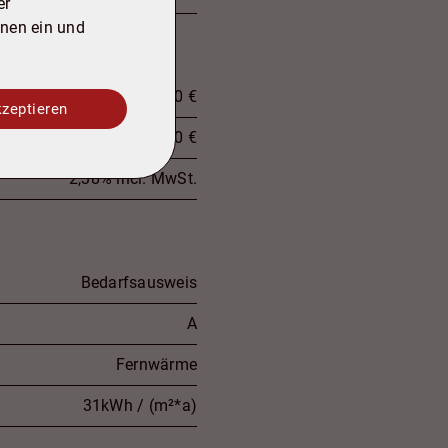
er
onen ein und
10.800 €
kzeptieren
10.800 €
2,38% incl. MwSt.
Bedarfsausweis
A
Fernwärme
31kWh / (m²*a)