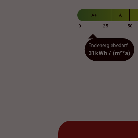
A+
A
0
25
50
Endenergiebedarf
31kWh / (m²*a)