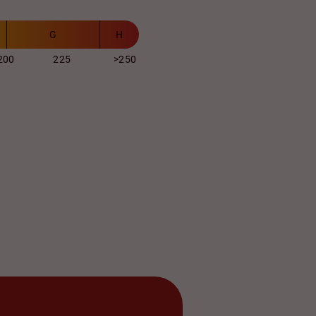
G
H
200
225
>250