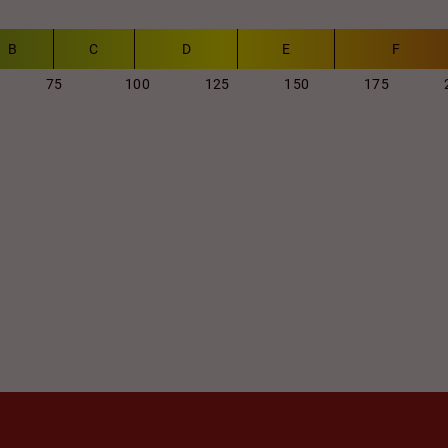
B
C
D
E
F
75
100
125
150
175