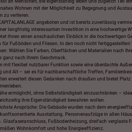
sst an Menschen, die eigenständig leben und zugleich Teil e
ennahes Wohnen mit der Möglichkeit zu Begegnung und Austau
 zu verlieren.
KAPITALANLAGE angeboten und ist bereits zuverlässig vermiete
r langfristig interessanten Investition in eine hochwertige 
tet Ihnen einen anschaulichen Einblick in die hochwertigen G
n für Fußböden und Fliesen. In den noch nicht fertiggestellt
men: Wählen Sie Farben, Oberflächen und Materialien nach Ihr
se ganz nach Ihrem Geschmack.
 mit flexibel nutzbarer Funktion sowie eine überdachte Auße
nd Alt – sei es für nachbarschaftliche Treffen, Familienbesu
ten erweitert diesen Gedanken nach draußen und bietet Platz 
mmenleben.
he ermöglicht, ohne Selbstständigkeit einzuschränken – ideal
hzeitig ihre Eigenständigkeit bewahren wollen.
höchste Ansprüche: Die Gebäude wurden nach dem energieeffiz
kunftsorientierte Ausstattung. Personenaufzüge in allen Häu
lasfaseranschluss, Fußbodenheizung, dreifach verglaste Fen
emäßen Wohnkomfort und hohe Energieeffizienz.