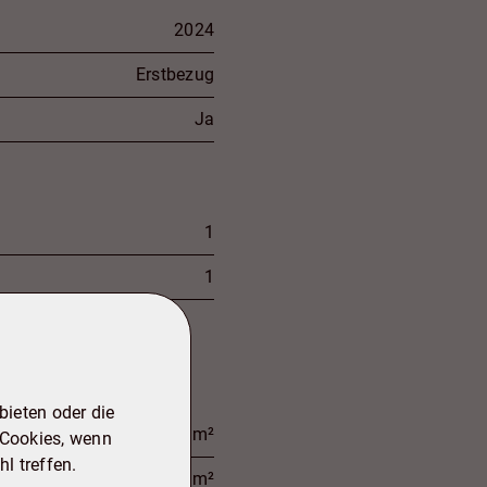
2024
Erstbezug
Ja
1
1
ieten oder die
ca. 64,01 m²
 Cookies, wenn
l treffen.
ca. 5,92 m²