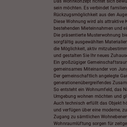
Das Wohnkonzept richtet sich bewu
sein möchten. Es verbindet famili
Rückzugsmöglichkeit aus den Augen
Diese Wohnung wird als attraktive 
bestehenden Mieteinnahmen und eine
Die präsentierte Musterwohnung bie
sorgfältig ausgewählten Materialie
die Möglichkeit, aktiv mitzubestim
und gestalten Sie Ihr neues Zuhau
Ein großzügiger Gemeinschaftsraum
gemeinsames Miteinander von Jung u
Der gemeinschaftlich angelegte Gar
generationenübergreifendes Zusa
So entsteht ein Wohnumfeld, das Nä
Umgebung wohnen möchten und gleic
Auch technisch erfüllt das Objekt 
und verfügen über eine moderne, zu
Zugang zu sämtlichen Wohnebenen. G
Wohnraumlüftung sorgen für zeitg