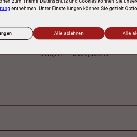
ionen zum Thema Datenschutz und Cookies können Sie unser
ärung
entnehmen. Unter Einstellungen können Sie gezielt Opti
235.436 €
Jahresmiete ist
lungen
Alle ablehnen
Alle a
3.678,11 €
Jahresmiete soll
3.678,11 €
Außenprovision