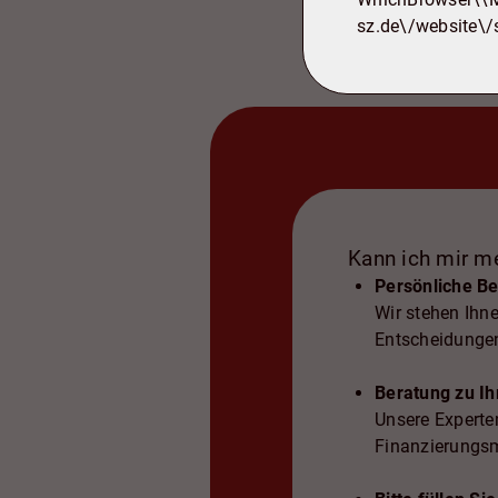
sz.de\/website\/
Kann ich mir me
Persönliche B
Wir stehen Ihne
Entscheidunge
Beratung zu Ih
Unsere Experte
Finanzierungsm