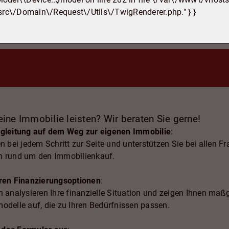
src\/Domain\/Request\/Utils\/TwigRenderer.php." } }
ine Immobilie leisten? Wir beraten Sie gerne!
egleitung auf dem Weg zur eigenen Immobilie
:
n bei jedem Schritt zur Seite und unterstützen Sie bei allen F
n rund um den Immobilienkauf.
ren Finanzierungsoptionen
:
n analysieren Ihre finanzielle Situation und zeigen Ihnen maß
odelle auf, die zu Ihren Bedürfnissen passen.