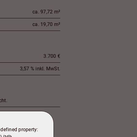
ca. 97,72 m²
ca. 19,70 m²
3.700 €
3,57 % inkl. MwSt.
cht.
ndefined property:
\/tdb-