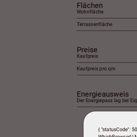
Flächen
Wohnfläche
Terrassenfläche
Preise
Kaufpreis
Kaufpreis pro qm
Energieausweis
Der Energiepass lag bei Exp
{ "statusCode": 5
WhichBrowser\\Mo