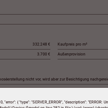
332.248 €
Kaufpreis pro m²
3.700 €
Außenprovision
oséerstellung nicht vor, wird aber zur Besichtigung nachgerei
00, "error": { "type": "SERVER_ERROR", "description": "ERROR: U
del\\Device::$model on line 282 in file \/var\/www\/vhosts