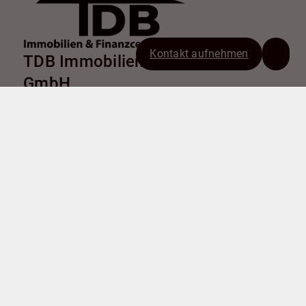
Kontakt aufnehmen
TDB Immobilien & Finanzcenter
GmbH
Chemnitzer Straße 9
38226 Salzgitter
+49 5341 179282
info@tdb-sz.de
Nach oben
Immobilie finden
Immobilie verkaufen
Immobilie bewerten
In diesen Regionen sind wir vertreten: