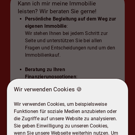
Kann ich mir meine Immobilie
leisten? Wir beraten Sie gerne!
Persönliche Begleitung auf dem Weg zur
eigenen Immobilie
:
Wir stehen Ihnen bei jedem Schritt zur
Seite und unterstützen Sie bei allen
Fragen und Entscheidungen rund um den
Immobilienkauf.
Beratung zu Ihren
Finanzierungsoptionen
:
Unsere Experten analysieren Ihre
Wir verwenden Cookies 🍪
finanzielle Situation und zeigen Ihnen
maßgeschneiderte Finanzierungsmodelle
Wir verwenden Cookies, um beispielsweise
auf, die zu Ihren Bedürfnissen passen.
Funktionen für soziale Medien anzubieten oder
die Zugriffe auf unsere Website zu analysieren.
Bitte füllen Sie das Formular aus
:
Sie geben Einwilligung zu unseren Cookies,
Nehmen Sie sich einen Moment Zeit, um
wenn Sie unsere Webseite weiterhin nutzen. Um
das Formular auszufüllen. Dies hilft uns,