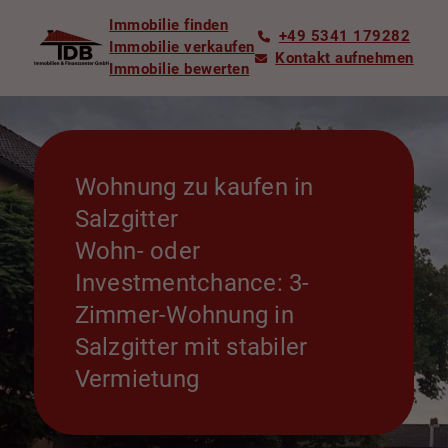
Immobilie finden
+49 5341 179282
Immobilie verkaufen
Kontakt aufnehmen
Immobilie bewerten
Wohnung zu kaufen in
Salzgitter
Wohn- oder
Investmentchance: 3-
Zimmer-Wohnung in
Salzgitter mit stabiler
Vermietung