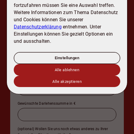
fortzufahren müssen Sie eine Auswahl treffen.
Ihre individuelle Situation besser zu
Weitere Informationen zum Thema Datenschutz
verstehen und gezielte Beratung
und Cookies können Sie unserer
anzubieten.
Datenschutzerklärung
entnehmen. Unter
Einstellungen können Sie gezielt Optionen ein
und ausschalten.
Angaben zur finanziellen Situation
Kaufpreis der Immobilie
*
Einstellungen
Alle ablehnen
Vorhandenes Eigenkapital in €
Alle akzeptieren
Gewünschte Darlehenssumme in €
(optional) Wollen Sie uns noch etwas anderes zu Ihrer