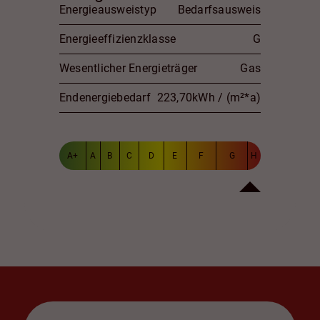
Energieausweistyp
Bedarfsausweis
Energieeffizienzklasse
G
Wesentlicher Energieträger
Gas
Endenergiebedarf
223,70kWh / (m²*a)
A+
A
B
C
D
E
F
G
H