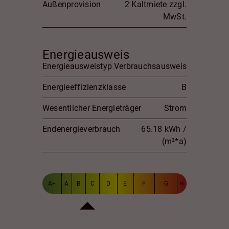
Außenprovision
2 Kaltmiete zzgl.
MwSt.
Energieausweis
Energieausweistyp
Verbrauchsausweis
Energieeffizienzklasse
B
Wesentlicher Energieträger
Strom
Endenergieverbrauch
65.18 kWh /
(m²*a)
A+
A
B
C
D
E
F
G
H