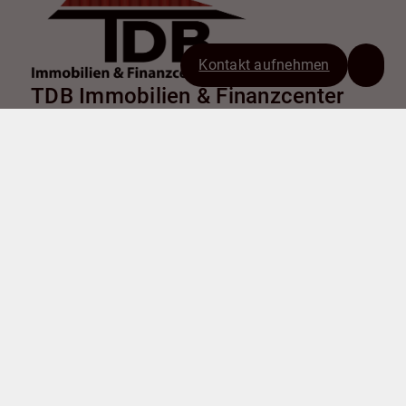
Kontakt aufnehmen
TDB Immobilien & Finanzcenter
GmbH
Chemnitzer Straße 9
38226 Salzgitter
+49 5341 179282
info@tdb-sz.de
Nach oben
Immobilie finden
Immobilie verkaufen
Immobilie bewerten